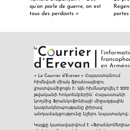
qu’on parle de guerre, on est
Regenc
tous des perdants »
portes
« Le Courrier d’Erevan » Հայաստանում
հիմնված միակ ֆրանսալեզու
լրատվամիջոցն է։ Այն հիմնադրվել է 2012
թվականի հոկտեմբերին՝ Հայաստանի
կողմից Ֆրանկոֆոնիայի միջազգային
կազմակերպությանը լիիրավ
անդամակցությունը նշելու նպատակով։
Կայքը կառավարվում է «ՖրանկոՄեդիա