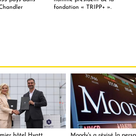
 Chandler
fondation « TRIPP+ ».
mier hôtel Hyatt
Moody's a révisé la persp