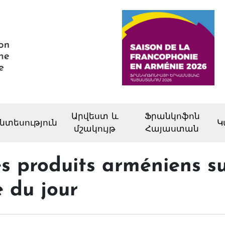
Արվեստ և
Ֆրանկոֆոն
նտեսություն
Կ
մշակույթ
Հայաստան
s produits arméniens su
e du jour