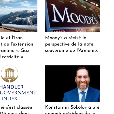
e et l'Iran
Moody's a révisé la
t de l'extension
perspective de la note
gramme « Gaz
souveraine de l'Arménie.
lectricité »
e s'est classée
Konstantin Sokolov a été
 133 pays dans
nommé président de la