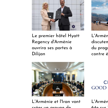
Le premier hôtel Hyatt
L'Arméni
Regency d'Arménie
discuten
ouvrira ses portes à
du pro
Dilijan
contre é
L'Arménie et l'Iran vont
L'Arméni
créer un groupe de
64e sur