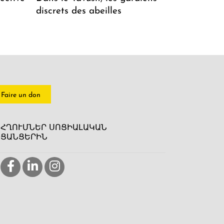
discrets des abeilles
Faire un don
ՀՂՈՒՄՆԵՐ ՍՈՑԻԱԼԱԿԱՆ
ՑԱՆՑԵՐԻՆ