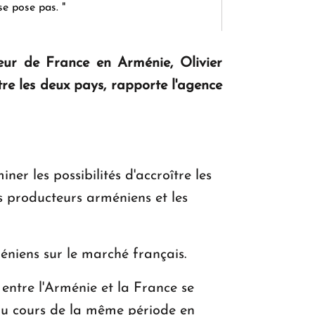
se pose pas. "
eur de France en Arménie, Olivier
KASA : 30 ans d'audace, de résilience et
e les deux pays, rapporte l'agence
d'avenir en Arménie
Le premier hôtel Hyatt Regency
d'Arménie ouvrira ses portes à Dilijan
er les possibilités d'accroître les
s producteurs arméniens et les
niens sur le marché français.
entre l'Arménie et la France se
u'au cours de la même période en