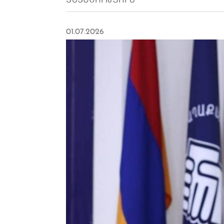
ՏՆՏԵՍՈՒԹՅՈՒՆ
01.07.2026