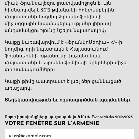
միակ ֆրանսալեզու լրատվամիջոցն է։ Այն
հիմնադրվել է 2012 թվականի հոկտեմբերին՝
Հայաստանի կողմից Ֆրանկոֆոնիայի
միջազգային կազմակերպությանը լիիրավ
անդամակցությունը նշելու նպատակով։
Կայքը կառավարվում է «ՖրանկոՄեդիա» ՀԿ-ի
կողմից, որի նպատակն է Հայաստանում
ֆրանսերենի խթանումը, ինչպես նաև
Հայաստանի և Ֆրանկոֆոնիայի երկրների միջև
փոխանակումները։
Կայքի թիմը պատրաստ է լսել ձեր ցանկացած
առաջարկ։
Տեղեկատվություն եւ օգտագործման պայմաններ
Բոլոր իրավունքները պաշտպանված են © FrancoMédia 2012-2025
VOTRE FENÊTRE SUR L’ARMENIE