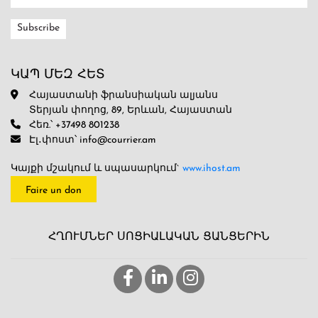
ԿԱՊ ՄԵԶ ՀԵՏ
Հայաստանի ֆրանսիական ալյանս
Տերյան փողոց, 89, Երևան, Հայաստան
Հեռ.՝ +37498 801238
Էլ․փոստ՝ info@courrier.am
Կայքի մշակում և սպասարկում`
www.ihost.am
Faire un don
ՀՂՈՒՄՆԵՐ ՍՈՑԻԱԼԱԿԱՆ ՑԱՆՑԵՐԻՆ