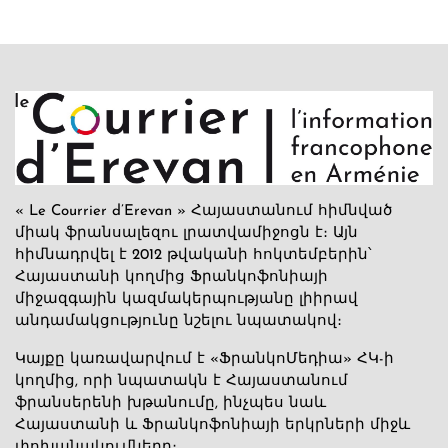
« Le Courrier d’Erevan » Հայաստանում հիմնված
միակ ֆրանսալեզու լրատվամիջոցն է։ Այն
հիմնադրվել է 2012 թվականի հոկտեմբերին՝
Հայաստանի կողմից Ֆրանկոֆոնիայի
միջազգային կազմակերպությանը լիիրավ
անդամակցությունը նշելու նպատակով։
Կայքը կառավարվում է «ՖրանկոՄեդիա» ՀԿ-ի
կողմից, որի նպատակն է Հայաստանում
ֆրանսերենի խթանումը, ինչպես նաև
Հայաստանի և Ֆրանկոֆոնիայի երկրների միջև
փոխանակումները։