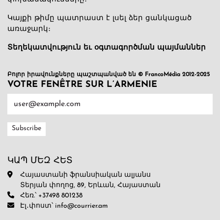
Կայքի թիմը պատրաստ է լսել ձեր ցանկացած
առաջարկ։
Տեղեկատվություն եւ օգտագործման պայմաններ
Բոլոր իրավունքները պաշտպանված են © FrancoMédia 2012-2025
VOTRE FENÊTRE SUR L’ARMENIE
ԿԱՊ ՄԵԶ ՀԵՏ
Հայաստանի ֆրանսիական ալյանս
Տերյան փողոց, 89, Երևան, Հայաստան
Հեռ.՝ +37498 801238
Էլ․փոստ՝ info@courrier.am