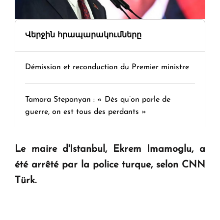
Վերջին հրապարակումները
Démission et reconduction du Premier ministre
Tamara Stepanyan : « Dès qu’on parle de
guerre, on est tous des perdants »
" Tant qu'il n'existe pas d'alternative concrète, la
Le maire d'Istanbul, Ekrem Imamoglu, a
question d'un référendum ne se pose pas. "
été arrêté par la police turque, selon CNN
Türk.
KASA : 30 ans d'audace, de résilience et d'avenir
en Arménie