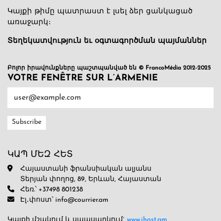
Կայքի թիմը պատրաստ է լսել ձեր ցանկացած
առաջարկ։
Տեղեկատվություն եւ օգտագործման պայմաններ
Բոլոր իրավունքները պաշտպանված են © FrancoMédia 2012-2025
VOTRE FENÊTRE SUR L’ARMENIE
ԿԱՊ ՄԵԶ ՀԵՏ
Հայաստանի ֆրանսիական ալյանս
Տերյան փողոց, 89, Երևան, Հայաստան
Հեռ.՝ +37498 801238
Էլ․փոստ՝ info@courrier.am
Կայքի մշակում և սպասարկում`
www.ihost.am