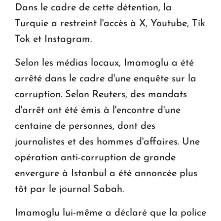
Dans le cadre de cette détention, la
Le premier hôtel Hyatt Regency d'Arménie
Turquie a restreint l'accès à X, Youtube, Tik
ouvrira ses portes à Dilijan
Tok et Instagram.
Selon les médias locaux, Imamoglu a été
arrêté dans le cadre d'une enquête sur la
corruption. Selon Reuters, des mandats
d'arrêt ont été émis à l'encontre d'une
centaine de personnes, dont des
journalistes et des hommes d'affaires. Une
opération anti-corruption de grande
envergure à Istanbul a été annoncée plus
tôt par le journal Sabah.
Imamoglu lui-même a déclaré que la police