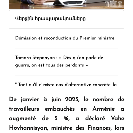
Վերջին հրապարակումները
Démission et reconduction du Premier ministre
Tamara Stepanyan : « Dès qu’on parle de
guerre, on est tous des perdants »
" Tant qu'il n'existe pas d'alternative concrète, la
question d'un référendum ne se pose pas. "
De janvier à juin 2025, le nombre de
travailleurs embauchés en Arménie a
KASA : 30 ans d'audace, de résilience et d'avenir
augmenté de 5 %, a déclaré Vahe
en Arménie
Hovhannisyan, ministre des Finances, lors