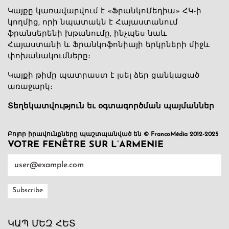
Կայքը կառավարվում է «ՖրանկոՄեդիա» ՀԿ-ի
կողմից, որի նպատակն է Հայաստանում
ֆրանսերենի խթանումը, ինչպես նաև
Հայաստանի և Ֆրանկոֆոնիայի երկրների միջև
փոխանակումները։
Կայքի թիմը պատրաստ է լսել ձեր ցանկացած
առաջարկ։
Տեղեկատվություն եւ օգտագործման պայմաններ
Բոլոր իրավունքները պաշտպանված են © FrancoMédia 2012-2025
VOTRE FENÊTRE SUR L’ARMENIE
ԿԱՊ ՄԵԶ ՀԵՏ