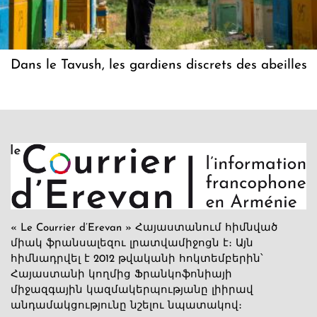
Dans le Tavush, les gardiens discrets des abeilles
« Le Courrier d’Erevan » Հայաստանում հիմնված
միակ ֆրանսալեզու լրատվամիջոցն է։ Այն
հիմնադրվել է 2012 թվականի հոկտեմբերին՝
Հայաստանի կողմից Ֆրանկոֆոնիայի
միջազգային կազմակերպությանը լիիրավ
անդամակցությունը նշելու նպատակով։