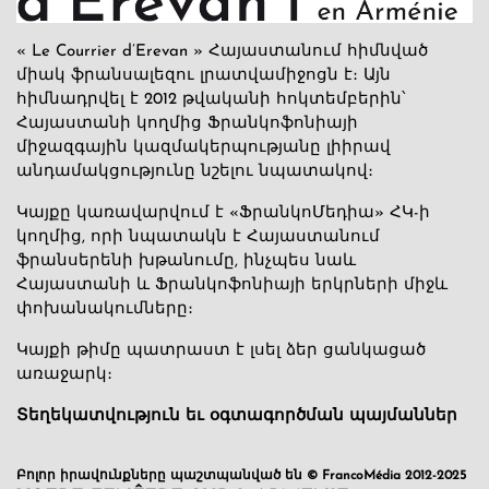
« Le Courrier d’Erevan » Հայաստանում հիմնված
միակ ֆրանսալեզու լրատվամիջոցն է։ Այն
հիմնադրվել է 2012 թվականի հոկտեմբերին՝
Հայաստանի կողմից Ֆրանկոֆոնիայի
միջազգային կազմակերպությանը լիիրավ
անդամակցությունը նշելու նպատակով։
Կայքը կառավարվում է «ՖրանկոՄեդիա» ՀԿ-ի
կողմից, որի նպատակն է Հայաստանում
ֆրանսերենի խթանումը, ինչպես նաև
Հայաստանի և Ֆրանկոֆոնիայի երկրների միջև
փոխանակումները։
Կայքի թիմը պատրաստ է լսել ձեր ցանկացած
առաջարկ։
Տեղեկատվություն եւ օգտագործման պայմաններ
Բոլոր իրավունքները պաշտպանված են © FrancoMédia 2012-2025