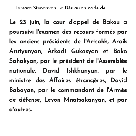
Tamara Stepanyan : « Dès qu’on parle de
guerre, on est tous des perdants »
Le 23 juin, la cour d'appel de Bakou a
poursuivi l'examen des recours formés par
" Tant qu'il n'existe pas d'alternative concrète, la
les anciens présidents de l'Artsakh, Araik
question d'un référendum ne se pose pas. "
Arutyunyan, Arkadi Gukasyan et Bako
Sahakyan, par le président de l'Assemblée
KASA : 30 ans d'audace, de résilience et d'avenir
nationale, David Ishkhanyan, par le
en Arménie
ministre des Affaires étrangères, David
Babayan, par le commandant de l'Armée
de défense, Levon Mnatsakanyan, et par
d'autres.