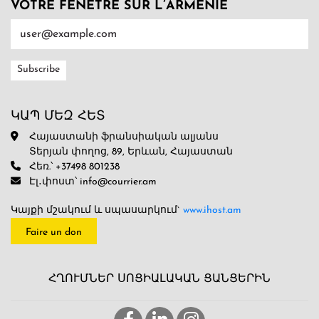
VOTRE FENÊTRE SUR L’ARMENIE
ԿԱՊ ՄԵԶ ՀԵՏ
Հայաստանի ֆրանսիական ալյանս
Տերյան փողոց, 89, Երևան, Հայաստան
Հեռ.՝ +37498 801238
Էլ․փոստ՝ info@courrier.am
Կայքի մշակում և սպասարկում`
www.ihost.am
Faire un don
ՀՂՈՒՄՆԵՐ ՍՈՑԻԱԼԱԿԱՆ ՑԱՆՑԵՐԻՆ