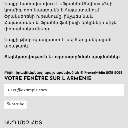
Կայքը կառավարվում է «ՖրանկոՄեդիա» ՀԿ-ի
կողմից, որի նպատակն է Հայաստանում
ֆրանսերենի խթանումը, ինչպես նաև
Հայաստանի և Ֆրանկոֆոնիայի երկրների միջև
փոխանակումները։
Կայքի թիմը պատրաստ է լսել ձեր ցանկացած
առաջարկ։
Տեղեկատվություն եւ օգտագործման պայմաններ
Բոլոր իրավունքները պաշտպանված են © FrancoMédia 2012-2025
VOTRE FENÊTRE SUR L’ARMENIE
ԿԱՊ ՄԵԶ ՀԵՏ