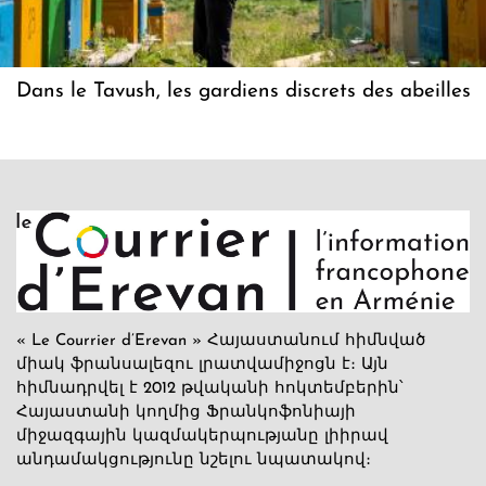
Dans le Tavush, les gardiens discrets des abeilles
« Le Courrier d’Erevan » Հայաստանում հիմնված
միակ ֆրանսալեզու լրատվամիջոցն է։ Այն
հիմնադրվել է 2012 թվականի հոկտեմբերին՝
Հայաստանի կողմից Ֆրանկոֆոնիայի
միջազգային կազմակերպությանը լիիրավ
անդամակցությունը նշելու նպատակով։