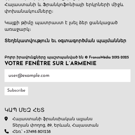
Հայաստանի և Ֆրանկոֆոնիայի երկրների միջև
փոխանակումները։
Կայքի թիմը պատրաստ է լսել ձեր ցանկացած
առաջարկ։
Տեղեկատվություն եւ օգտագործման պայմաններ
Բոլոր իրավունքները պաշտպանված են © FrancoMédia 2012-2025
VOTRE FENÊTRE SUR L’ARMENIE
ԿԱՊ ՄԵԶ ՀԵՏ
Հայաստանի ֆրանսիական ալյանս
Տերյան փողոց, 89, Երևան, Հայաստան
Հեռ.՝ +37498 801238