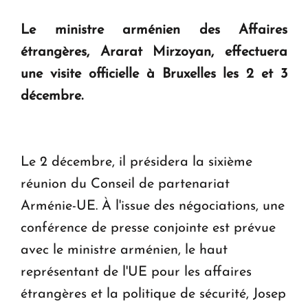
Le ministre arménien des Affaires
KASA : 30 ans d'audace, de résilience et d'avenir
étrangères, Ararat Mirzoyan, effectuera
en Arménie
une visite officielle à Bruxelles les 2 et 3
décembre.
Le premier hôtel Hyatt Regency d'Arménie
ouvrira ses portes à Dilijan
Le 2 décembre, il présidera la sixième
réunion du Conseil de partenariat
Arménie-UE. À l'issue des négociations, une
conférence de presse conjointe est prévue
avec le ministre arménien, le haut
représentant de l'UE pour les affaires
étrangères et la politique de sécurité, Josep