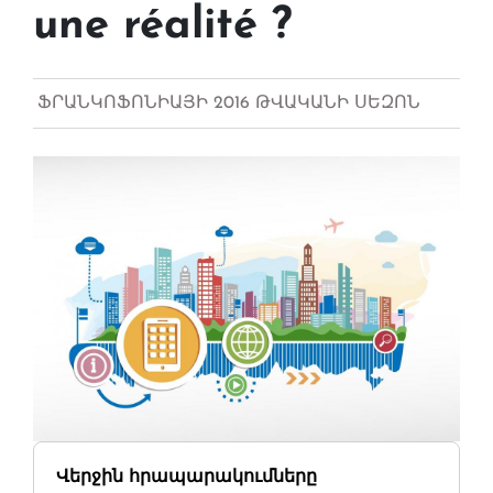
une réalité ?
ՖՐԱՆԿՈՖՈՆԻԱՅԻ 2016 ԹՎԱԿԱՆԻ ՍԵԶՈՆ
Վերջին հրապարակումները