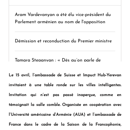
Aram Vardevanyan a été élu vice-président du
Parlement arménien au nom de l'opposition
Démission et reconduction du Premier ministre
Tamara Stepanyan : « Dès qu’on parle de
guerre, on est tous des perdants »
Le 15 avril, l’ambassade de Suisse et Impuct Hub-Yerevan
invitaient à une table ronde sur les villes intelligentes.
" Tant qu'il n'existe pas d'alternative concrète, la
question d'un référendum ne se pose pas. "
Invitation qui n’est pas passé inaperçue, comme en
témoignait la salle comble. Organisée en coopération avec
KASA : 30 ans d'audace, de résilience et d'avenir
l’Université américaine d’Arménie (AUA) et l’ambassade de
en Arménie
France dans le cadre de la Saison de la Francophonie,