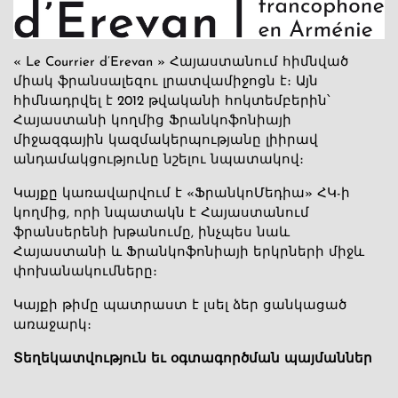
« Le Courrier d’Erevan » Հայաստանում հիմնված
միակ ֆրանսալեզու լրատվամիջոցն է։ Այն
հիմնադրվել է 2012 թվականի հոկտեմբերին՝
Հայաստանի կողմից Ֆրանկոֆոնիայի
միջազգային կազմակերպությանը լիիրավ
անդամակցությունը նշելու նպատակով։
Կայքը կառավարվում է «ՖրանկոՄեդիա» ՀԿ-ի
կողմից, որի նպատակն է Հայաստանում
ֆրանսերենի խթանումը, ինչպես նաև
Հայաստանի և Ֆրանկոֆոնիայի երկրների միջև
փոխանակումները։
Կայքի թիմը պատրաստ է լսել ձեր ցանկացած
առաջարկ։
Տեղեկատվություն եւ օգտագործման պայմաններ