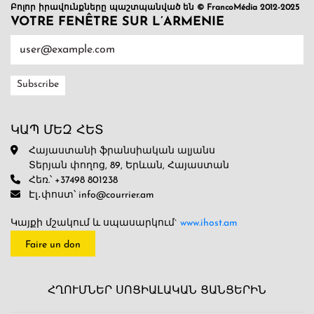
Բոլոր իրավունքները պաշտպանված են © FrancoMédia 2012-2025
VOTRE FENÊTRE SUR L’ARMENIE
ԿԱՊ ՄԵԶ ՀԵՏ
Հայաստանի ֆրանսիական ալյանս
Տերյան փողոց, 89, Երևան, Հայաստան
Հեռ.՝ +37498 801238
Էլ․փոստ՝ info@courrier.am
Կայքի մշակում և սպասարկում`
www.ihost.am
Faire un don
ՀՂՈՒՄՆԵՐ ՍՈՑԻԱԼԱԿԱՆ ՑԱՆՑԵՐԻՆ