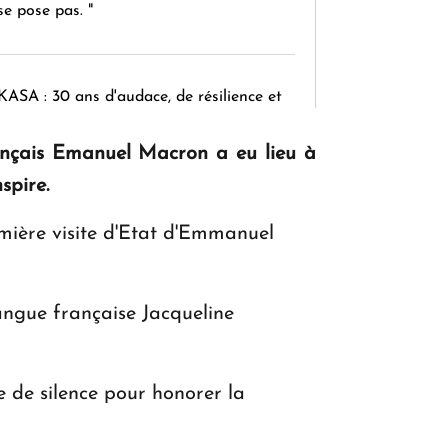
se pose pas. "
KASA : 30 ans d'audace, de résilience et
d'avenir en Arménie
rançais Emanuel Macron a eu lieu à
spire.
Le premier hôtel Hyatt Regency
emière visite d'Etat d'Emmanuel
d'Arménie ouvrira ses portes à Dilijan
langue française Jacqueline
de silence pour honorer la