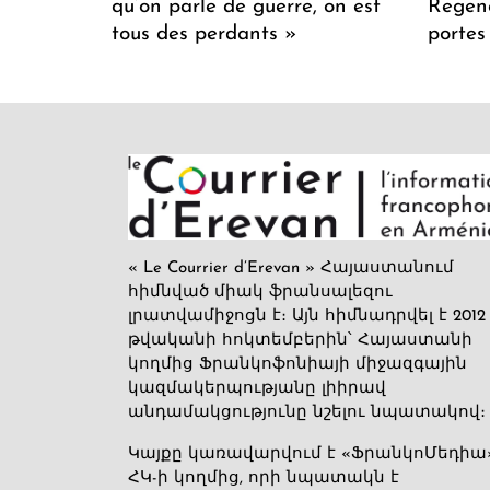
qu’on parle de guerre, on est
Regenc
tous des perdants »
portes
« Le Courrier d’Erevan » Հայաստանում
հիմնված միակ ֆրանսալեզու
լրատվամիջոցն է։ Այն հիմնադրվել է 2012
թվականի հոկտեմբերին՝ Հայաստանի
կողմից Ֆրանկոֆոնիայի միջազգային
կազմակերպությանը լիիրավ
անդամակցությունը նշելու նպատակով։
Կայքը կառավարվում է «ՖրանկոՄեդիա
ՀԿ-ի կողմից, որի նպատակն է