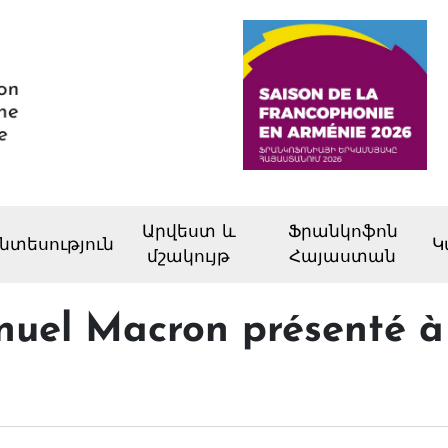
Արվեստ և
Ֆրանկոֆոն
նտեսություն
Կ
մշակույթ
Հայաստան
nuel Macron présenté à