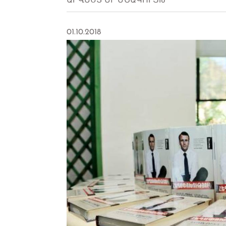
ԱՐՎԵՍՏ ԵՒ ՄՇԱԿՈՒՅԹ
01.10.2018