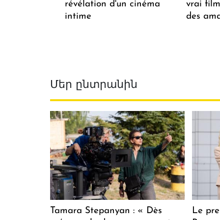
révélation d'un cinéma
vrai fi
intime
des ama
Մեր ընտրանին
Tamara Stepanyan : « Dès
Le pre