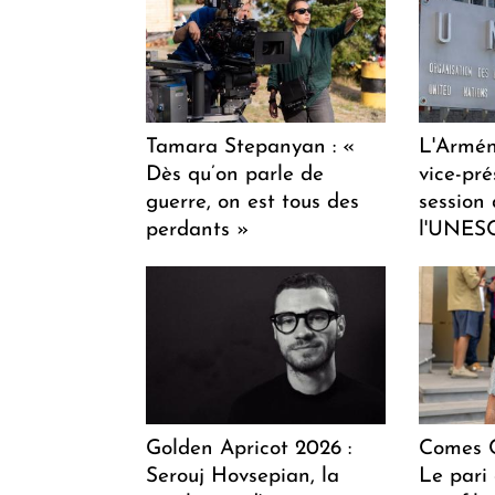
Tamara Stepanyan : «
L'Armén
Dès qu’on parle de
vice-pré
guerre, on est tous des
session
perdants »
l'UNES
Golden Apricot 2026 :
Comes C
Serouj Hovsepian, la
Le pari 