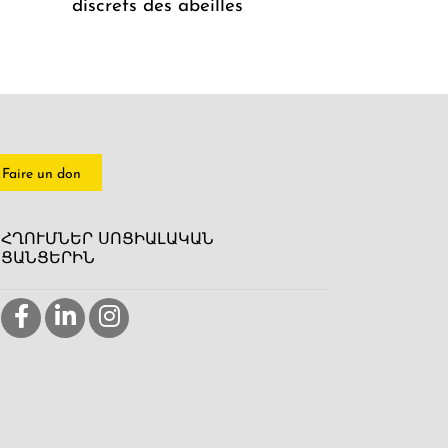
discrets des abeilles
Faire un don
ՀՂՈՒՄՆԵՐ ՍՈՑԻԱԼԱԿԱՆ
ՑԱՆՑԵՐԻՆ