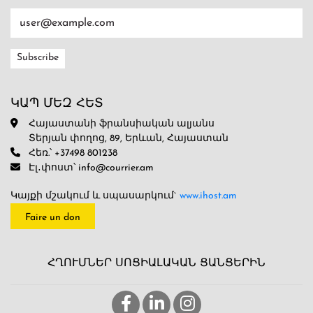
ԿԱՊ ՄԵԶ ՀԵՏ
Հայաստանի ֆրանսիական ալյանս
Տերյան փողոց, 89, Երևան, Հայաստան
Հեռ.՝ +37498 801238
Էլ․փոստ՝ info@courrier.am
Կայքի մշակում և սպասարկում`
www.ihost.am
Faire un don
ՀՂՈՒՄՆԵՐ ՍՈՑԻԱԼԱԿԱՆ ՑԱՆՑԵՐԻՆ