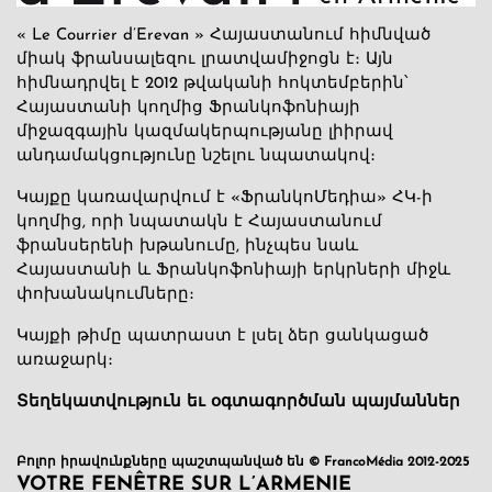
« Le Courrier d’Erevan » Հայաստանում հիմնված
միակ ֆրանսալեզու լրատվամիջոցն է։ Այն
հիմնադրվել է 2012 թվականի հոկտեմբերին՝
Հայաստանի կողմից Ֆրանկոֆոնիայի
միջազգային կազմակերպությանը լիիրավ
անդամակցությունը նշելու նպատակով։
Կայքը կառավարվում է «ՖրանկոՄեդիա» ՀԿ-ի
կողմից, որի նպատակն է Հայաստանում
ֆրանսերենի խթանումը, ինչպես նաև
Հայաստանի և Ֆրանկոֆոնիայի երկրների միջև
փոխանակումները։
Կայքի թիմը պատրաստ է լսել ձեր ցանկացած
առաջարկ։
Տեղեկատվություն եւ օգտագործման պայմաններ
Բոլոր իրավունքները պաշտպանված են © FrancoMédia 2012-2025
VOTRE FENÊTRE SUR L’ARMENIE