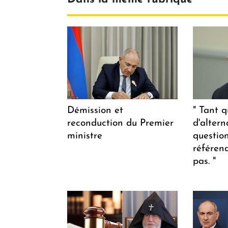
Démission et
" Tant q
reconduction du Premier
d'altern
ministre
questio
référen
pas. "