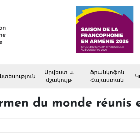
Արվեստ և
Ֆրանկոֆոն
նտեսություն
Կ
մշակույթ
Հայաստան
armen du monde réunis 