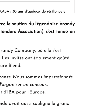
KASA : 30 ans d'audace, de résilience et
d'avenir en Arménie
avec le soutien du légendaire brandy
enders Association) s'est tenue en
Le premier hôtel Hyatt Regency
d'Arménie ouvrira ses portes à Dilijan
Brandy Company, où elle s'est
e. Les invités ont également goûté
ure Blend.
iennes. Nous sommes impressionnés
d'organiser un concours
t d'IBA pour l'Europe.
nde avait aussi souligné le grand