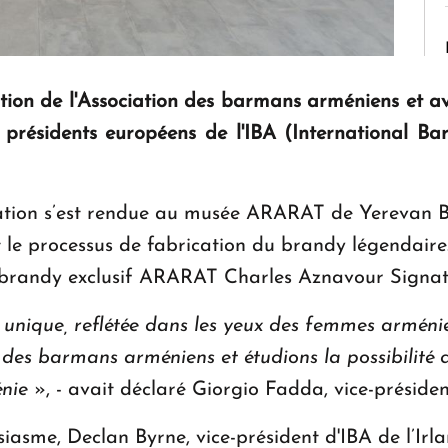
tation de l'Association des barmans arméniens et 
résidents européens de l'IBA (International Bart
égation s’est rendue au musée ARARAT de Yerevan 
 et le processus de fabrication du brandy légendair
 brandy exclusif ARARAT Charles Aznavour Signat
 unique, reflétée dans les yeux des femmes armén
 des barmans arméniens et étudions la possibilité 
nie
», - avait déclaré Giorgio Fadda, vice-présiden
asme, Declan Byrne, vice-président d'IBA de l’Irla