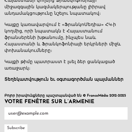
Հայաստանի կողմից Ֆրանկոֆոնիայի
միջազգային կազմակերպությանը լիիրավ
անդամակցությունը նշելու նպատակով։
Կայքը կառավարվում է «ՖրանկոՄեդիա» ՀԿ-ի
կողմից, որի նպատակն է Հայաստանում
ֆրանսերենի խթանումը, ինչպես նաև
Հայաստանի և Ֆրանկոֆոնիայի երկրների միջև
փոխանակումները։
Կայքի թիմը պատրաստ է լսել ձեր ցանկացած
առաջարկ։
Տեղեկատվություն եւ օգտագործման պայմաններ
Բոլոր իրավունքները պաշտպանված են © FrancoMédia 2012-2025
VOTRE FENÊTRE SUR L’ARMENIE