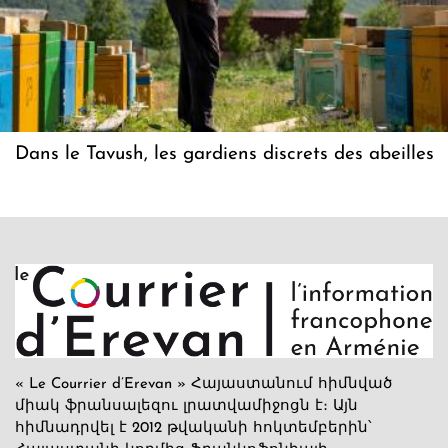
Dans le Tavush, les gardiens discrets des abeilles
« Le Courrier d’Erevan » Հայաստանում հիմնված
միակ ֆրանսալեզու լրատվամիջոցն է։ Այն
հիմնադրվել է 2012 թվականի հոկտեմբերին՝