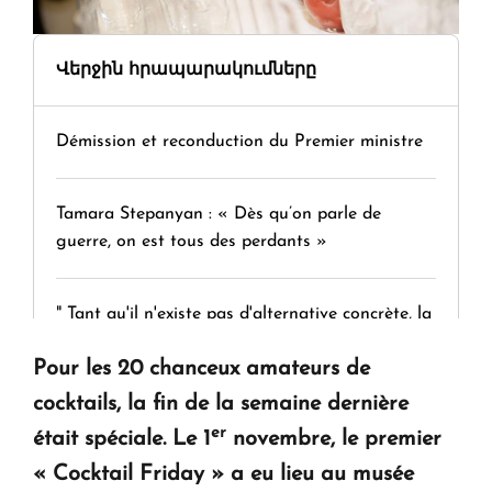
Վերջին հրապարակումները
Démission et reconduction du Premier ministre
Tamara Stepanyan : « Dès qu’on parle de
guerre, on est tous des perdants »
" Tant qu'il n'existe pas d'alternative concrète, la
question d'un référendum ne se pose pas. "
Pour les 20 chanceux amateurs de
cocktails, la fin de la semaine dernière
KASA : 30 ans d'audace, de résilience et d'avenir
er
était spéciale. Le 1
novembre, le premier
en Arménie
« Cocktail Friday
» a eu lieu au musée