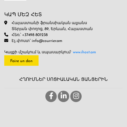
ԿԱՊ ՄԵԶ ՀԵՏ
Հայաստանի ֆրանսիական ալյանս
Տերյան փողոց, 89, Երևան, Հայաստան
Հեռ.՝ +37498 801238
Էլ․փոստ՝ info@courrier.am
Կայքի մշակում և սպասարկում`
www.ihost.am
Faire un don
ՀՂՈՒՄՆԵՐ ՍՈՑԻԱԼԱԿԱՆ ՑԱՆՑԵՐԻՆ