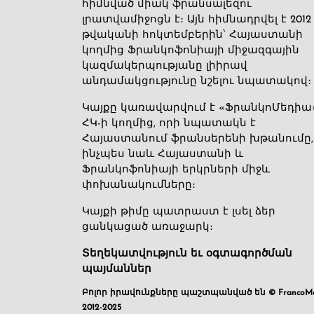
հիմնված միակ ֆրանսալեզու
լրատվամիջոցն է։ Այն հիմնադրվել է 2012
թվականի հոկտեմբերին՝ Հայաստանի
կողմից Ֆրանկոֆոնիայի միջազգային
կազմակերպությանը լիիրավ
անդամակցությունը նշելու նպատակով։
Կայքը կառավարվում է «ՖրանկոՄեդիա
ՀԿ-ի կողմից, որի նպատակն է
Հայաստանում ֆրանսերենի խթանումը,
ինչպես նաև Հայաստանի և
Ֆրանկոֆոնիայի երկրների միջև
փոխանակումները։
Կայքի թիմը պատրաստ է լսել ձեր
ցանկացած առաջարկ։
Տեղեկատվություն եւ օգտագործման
պայմաններ
Բոլոր իրավունքները պաշտպանված են © FrancoMé
2012-2025