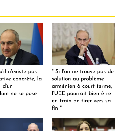
u'il n'existe pas
" Si l'on ne trouve pas de
ative concrète, la
solution au problème
n d'un
arménien à court terme,
dum ne se pose
l'UEE pourrait bien être
en train de tirer vers sa
fin "