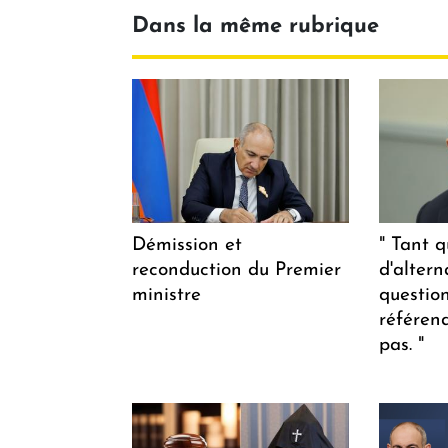
Dans la même rubrique
Démission et
" Tant q
reconduction du Premier
d'altern
ministre
questio
référen
pas. "