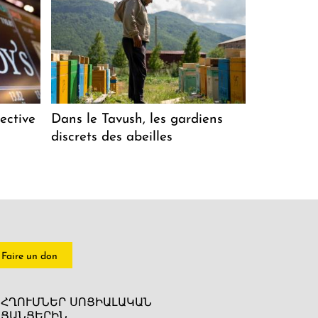
ective
Dans le Tavush, les gardiens
discrets des abeilles
Faire un don
ՀՂՈՒՄՆԵՐ ՍՈՑԻԱԼԱԿԱՆ
ՑԱՆՑԵՐԻՆ