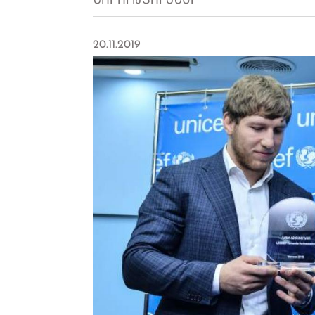
ՆՈՐՈՒԹՅՈՒՆՆԵՐ
20.11.2019