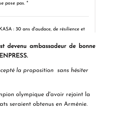
se pose pas. "
KASA : 30 ans d'audace, de résilience et
d'avenir en Arménie
 est devenu ambassadeur de bonne
RMENPRESS.
Le premier hôtel Hyatt Regency
epté la proposition sans hésiter
d'Arménie ouvrira ses portes à Dilijan
ion olympique d'avoir rejoint la
tats seraient obtenus en Arménie.