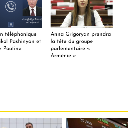
en téléphonique
Anna Grigoryan prendra
ikol Pashinyan et
la tête du groupe
r Poutine
parlementaire «
Arménie »