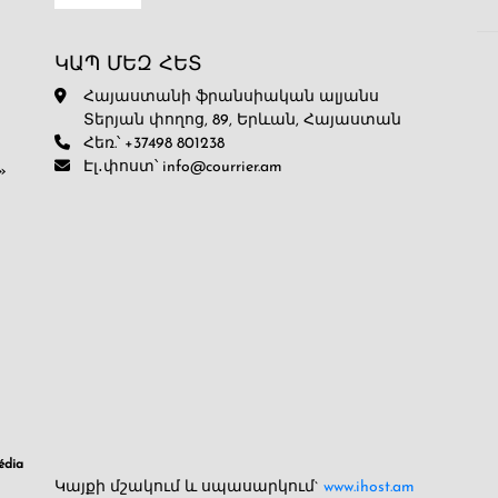
ԿԱՊ ՄԵԶ ՀԵՏ
Հայաստանի ֆրանսիական ալյանս
Տերյան փողոց, 89, Երևան, Հայաստան
Հեռ.՝ +37498 801238
Էլ․փոստ՝ info@courrier.am
»
dia
Կայքի մշակում և սպասարկում`
www.ihost.am