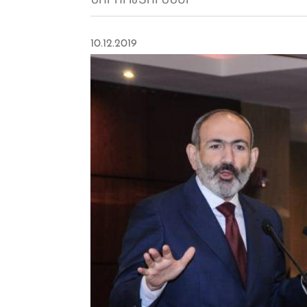
ՆՈՐՈՒԹՅՈՒՆՆԵՐ
10.12.2019