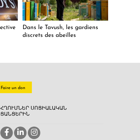
ective
Dans le Tavush, les gardiens
discrets des abeilles
Faire un don
ՀՂՈՒՄՆԵՐ ՍՈՑԻԱԼԱԿԱՆ
ՑԱՆՑԵՐԻՆ