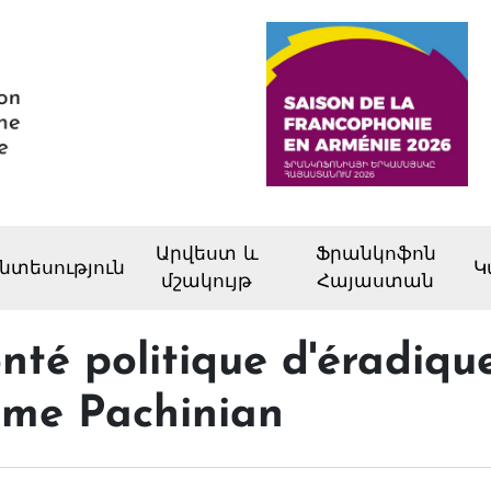
Արվեստ և
Ֆրանկոֆոն
նտեսություն
Կ
մշակույթ
Հայաստան
onté politique d'éradiqu
irme Pachinian