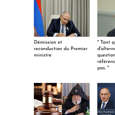
Démission et
" Tant q
reconduction du Premier
d'altern
ministre
questio
référen
pas. "