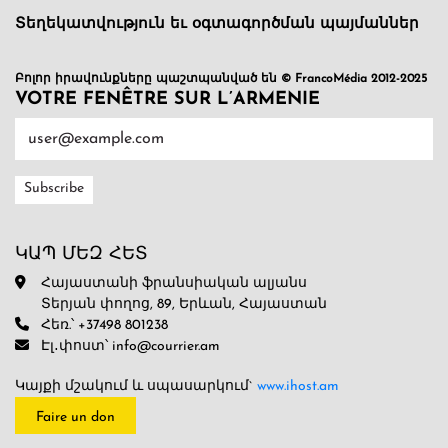
Տեղեկատվություն եւ օգտագործման պայմաններ
Բոլոր իրավունքները պաշտպանված են © FrancoMédia 2012-2025
VOTRE FENÊTRE SUR L’ARMENIE
ԿԱՊ ՄԵԶ ՀԵՏ
Հայաստանի ֆրանսիական ալյանս
Տերյան փողոց, 89, Երևան, Հայաստան
Հեռ.՝ +37498 801238
Էլ․փոստ՝ info@courrier.am
Կայքի մշակում և սպասարկում`
www.ihost.am
Faire un don