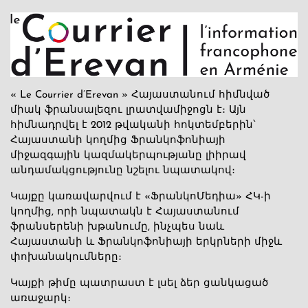
« Le Courrier d’Erevan » Հայաստանում հիմնված
միակ ֆրանսալեզու լրատվամիջոցն է։ Այն
հիմնադրվել է 2012 թվականի հոկտեմբերին՝
Հայաստանի կողմից Ֆրանկոֆոնիայի
միջազգային կազմակերպությանը լիիրավ
անդամակցությունը նշելու նպատակով։
Կայքը կառավարվում է «ՖրանկոՄեդիա» ՀԿ-ի
կողմից, որի նպատակն է Հայաստանում
ֆրանսերենի խթանումը, ինչպես նաև
Հայաստանի և Ֆրանկոֆոնիայի երկրների միջև
փոխանակումները։
Կայքի թիմը պատրաստ է լսել ձեր ցանկացած
առաջարկ։