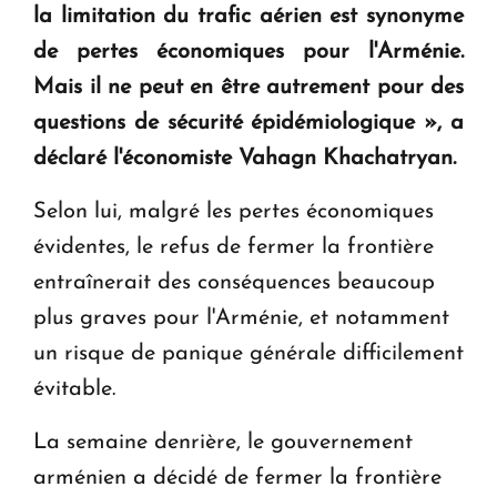
la limitation du trafic aérien est synonyme
KASA : 30 ans d'audace, de résilience et d'avenir
de pertes économiques pour l'Arménie.
en Arménie
Mais il ne peut en être autrement pour des
questions de sécurité épidémiologique »,
a
Le premier hôtel Hyatt Regency d'Arménie
déclaré l'économiste Vahagn Khachatryan.
ouvrira ses portes à Dilijan
Selon lui, malgré les pertes économiques
évidentes, le refus de fermer la frontière
entraînerait des conséquences beaucoup
plus graves pour l'Arménie, et notamment
un risque de panique générale difficilement
évitable.
La semaine denrière, le gouvernement
arménien a décidé de fermer la frontière