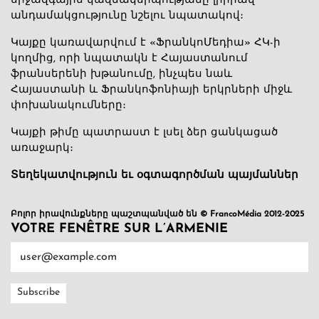
միջազգային կազմակերպությանը լիիրավ
անդամակցությունը նշելու նպատակով։
Կայքը կառավարվում է «ՖրանկոՄեդիա» ՀԿ-ի
կողմից, որի նպատակն է Հայաստանում
ֆրանսերենի խթանումը, ինչպես նաև
Հայաստանի և Ֆրանկոֆոնիայի երկրների միջև
փոխանակումները։
Կայքի թիմը պատրաստ է լսել ձեր ցանկացած
առաջարկ։
Տեղեկատվություն եւ օգտագործման պայմաններ
Բոլոր իրավունքները պաշտպանված են © FrancoMédia 2012-2025
VOTRE FENÊTRE SUR L’ARMENIE