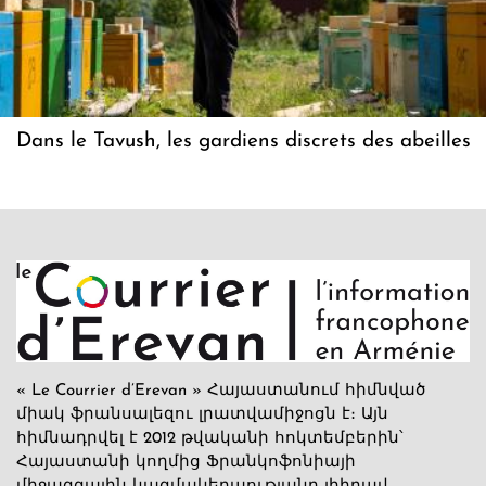
Dans le Tavush, les gardiens discrets des abeilles
« Le Courrier d’Erevan » Հայաստանում հիմնված
միակ ֆրանսալեզու լրատվամիջոցն է։ Այն
հիմնադրվել է 2012 թվականի հոկտեմբերին՝
Հայաստանի կողմից Ֆրանկոֆոնիայի