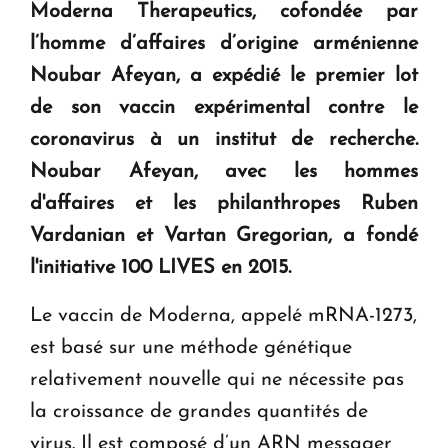
question d'un référendum ne se pose pas. "
Moderna Therapeutics
, cofondée par
l’homme d’affaires d’origine arménienne
KASA : 30 ans d'audace, de résilience et d'avenir
Noubar Afeyan, a expédié
le premier lot
en Arménie
de son vaccin expérimental contre le
coronavirus à un institut de recherche.
Le premier hôtel Hyatt Regency d'Arménie
Noubar Afeyan, avec les hommes
ouvrira ses portes à Dilijan
d'affaires et les philanthropes Ruben
Vardanian et Vartan Gregorian, a fondé
l'initiative 100 LIVES en 2015.
Le vaccin de Moderna, appelé mRNA-1273,
est basé sur une méthode génétique
relativement nouvelle qui ne nécessite pas
la croissance de grandes quantités de
virus. Il est composé d’un ARN messager