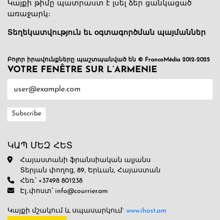
Կայքի թիմը պատրաստ է լսել ձեր ցանկացած
առաջարկ։
Տեղեկատվություն եւ օգտագործման պայմաններ
Բոլոր իրավունքները պաշտպանված են © FrancoMédia 2012-2025
VOTRE FENÊTRE SUR L’ARMENIE
ԿԱՊ ՄԵԶ ՀԵՏ
Հայաստանի ֆրանսիական ալյանս
Տերյան փողոց, 89, Երևան, Հայաստան
Հեռ.՝ +37498 801238
Էլ․փոստ՝ info@courrier.am
Կայքի մշակում և սպասարկում`
www.ihost.am