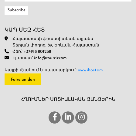
ԿԱՊ ՄԵԶ ՀԵՏ
Հայաստանի ֆրանսիական ալյանս
Տերյան փողոց, 89, Երևան, Հայաստան
Հեռ.՝ +37498 801238
Էլ․փոստ՝ info@courrier.am
Կայքի մշակում և սպասարկում`
www.ihost.am
Faire un don
ՀՂՈՒՄՆԵՐ ՍՈՑԻԱԼԱԿԱՆ ՑԱՆՑԵՐԻՆ