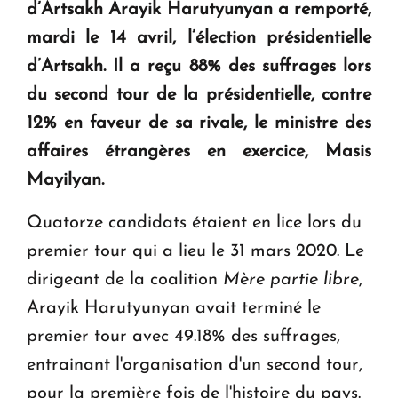
d’Artsakh Arayik Harutyunyan a remporté,
KASA : 30 ans d'audace, de résilience et d'avenir
mardi le 14 avril, l’élection présidentielle
en Arménie
d’Artsakh. Il a reçu 88% des suffrages lors
du second tour de la présidentielle, contre
Le premier hôtel Hyatt Regency d'Arménie
12% en faveur de sa rivale, le ministre des
ouvrira ses portes à Dilijan
affaires étrangères en exercice, Masis
Mayilyan.
Quatorze candidats étaient en lice lors du
premier tour qui a lieu le 31 mars 2020. Le
dirigeant de la coalition
Mère partie libre
,
Arayik Harutyunyan avait terminé le
premier tour avec 49.18% des suffrages,
entrainant l'organisation d'un second tour,
pour la première fois de l'histoire du pays.