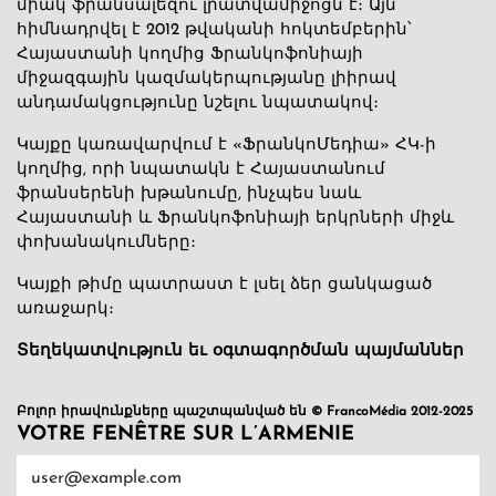
միակ ֆրանսալեզու լրատվամիջոցն է։ Այն
հիմնադրվել է 2012 թվականի հոկտեմբերին՝
Հայաստանի կողմից Ֆրանկոֆոնիայի
միջազգային կազմակերպությանը լիիրավ
անդամակցությունը նշելու նպատակով։
Կայքը կառավարվում է «ՖրանկոՄեդիա» ՀԿ-ի
կողմից, որի նպատակն է Հայաստանում
ֆրանսերենի խթանումը, ինչպես նաև
Հայաստանի և Ֆրանկոֆոնիայի երկրների միջև
փոխանակումները։
Կայքի թիմը պատրաստ է լսել ձեր ցանկացած
առաջարկ։
Տեղեկատվություն եւ օգտագործման պայմաններ
Բոլոր իրավունքները պաշտպանված են © FrancoMédia 2012-2025
VOTRE FENÊTRE SUR L’ARMENIE