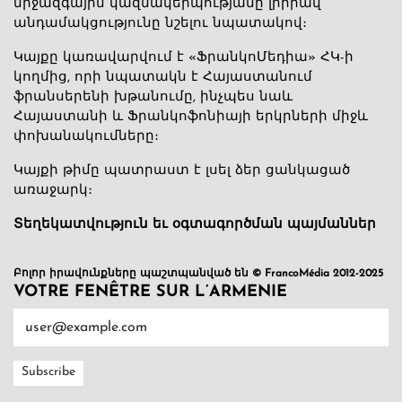
միջազգային կազմակերպությանը լիիրավ
անդամակցությունը նշելու նպատակով։
Կայքը կառավարվում է «ՖրանկոՄեդիա» ՀԿ-ի
կողմից, որի նպատակն է Հայաստանում
ֆրանսերենի խթանումը, ինչպես նաև
Հայաստանի և Ֆրանկոֆոնիայի երկրների միջև
փոխանակումները։
Կայքի թիմը պատրաստ է լսել ձեր ցանկացած
առաջարկ։
Տեղեկատվություն եւ օգտագործման պայմաններ
Բոլոր իրավունքները պաշտպանված են © FrancoMédia 2012-2025
VOTRE FENÊTRE SUR L’ARMENIE