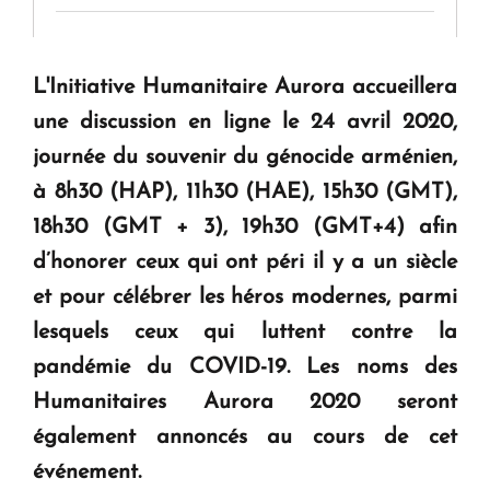
Tamara Stepanyan : « Dès qu’on parle de
guerre, on est tous des perdants »
L'Initiative Humanitaire Aurora accueillera
une discussion en ligne le 24 avril 2020,
" Tant qu'il n'existe pas d'alternative concrète, la
journée du souvenir du génocide arménien,
question d'un référendum ne se pose pas. "
à 8h30 (HAP), 11h30 (HAE), 15h30 (GMT),
18h30 (GMT + 3), 19h30 (GMT+4) afin
KASA : 30 ans d'audace, de résilience et d'avenir
d’honorer ceux qui ont péri il y a un siècle
en Arménie
et pour célébrer les héros modernes, parmi
lesquels ceux qui luttent contre la
Le premier hôtel Hyatt Regency d'Arménie
pandémie du COVID-19. Les noms des
ouvrira ses portes à Dilijan
Humanitaires Aurora 2020 seront
également annoncés au cours de cet
événement.