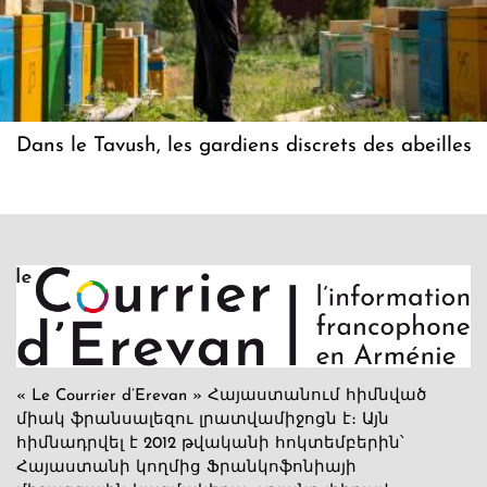
Dans le Tavush, les gardiens discrets des abeilles
« Le Courrier d’Erevan » Հայաստանում հիմնված
միակ ֆրանսալեզու լրատվամիջոցն է։ Այն
հիմնադրվել է 2012 թվականի հոկտեմբերին՝
Հայաստանի կողմից Ֆրանկոֆոնիայի