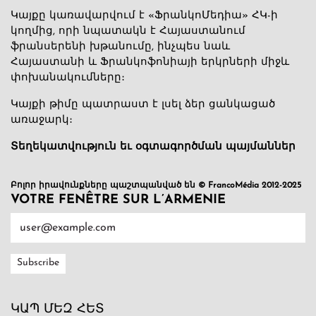
Կայքը կառավարվում է «ՖրանկոՄեդիա» ՀԿ-ի
կողմից, որի նպատակն է Հայաստանում
ֆրանսերենի խթանումը, ինչպես նաև
Հայաստանի և Ֆրանկոֆոնիայի երկրների միջև
փոխանակումները։
Կայքի թիմը պատրաստ է լսել ձեր ցանկացած
առաջարկ։
Տեղեկատվություն եւ օգտագործման պայմաններ
Բոլոր իրավունքները պաշտպանված են © FrancoMédia 2012-2025
VOTRE FENÊTRE SUR L’ARMENIE
ԿԱՊ ՄԵԶ ՀԵՏ