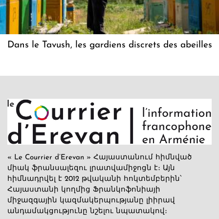
Dans le Tavush, les gardiens discrets des abeilles
« Le Courrier d’Erevan » Հայաստանում հիմնված
միակ ֆրանսալեզու լրատվամիջոցն է։ Այն
հիմնադրվել է 2012 թվականի հոկտեմբերին՝
Հայաստանի կողմից Ֆրանկոֆոնիայի
միջազգային կազմակերպությանը լիիրավ
անդամակցությունը նշելու նպատակով։