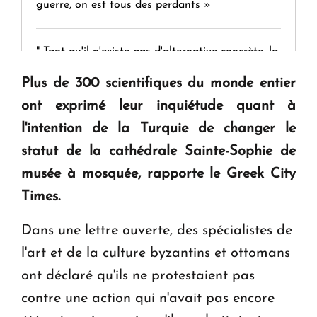
guerre, on est tous des perdants »
" Tant qu'il n'existe pas d'alternative concrète, la
question d'un référendum ne se pose pas. "
Plus de 300 scientifiques du monde entier
ont exprimé leur inquiétude quant à
KASA : 30 ans d'audace, de résilience et d'avenir
l'intention de la Turquie de changer le
en Arménie
statut de la cathédrale Sainte-Sophie de
musée à mosquée, rapporte le
Greek City
Le premier hôtel Hyatt Regency d'Arménie
Times
.
ouvrira ses portes à Dilijan
Dans une lettre ouverte, des spécialistes de
l'art et de la culture byzantins et ottomans
ont déclaré qu'ils ne protestaient pas
contre une action qui n'avait pas encore