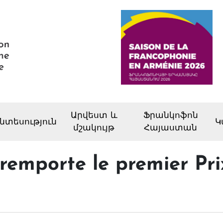
Արվեստ և
Ֆրանկոֆոն
նտեսություն
Կ
մշակույթ
Հայաստան
remporte le premier Pr