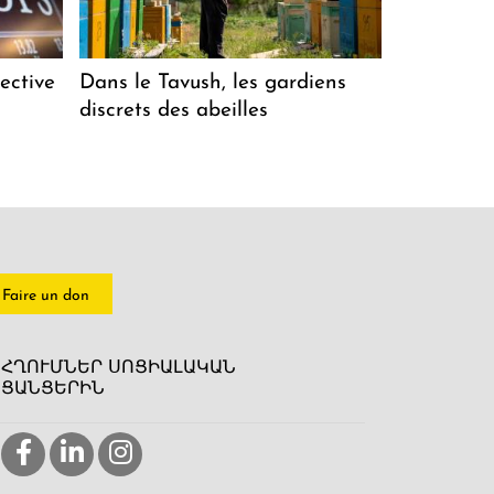
ective
Dans le Tavush, les gardiens
discrets des abeilles
Faire un don
ՀՂՈՒՄՆԵՐ ՍՈՑԻԱԼԱԿԱՆ
ՑԱՆՑԵՐԻՆ