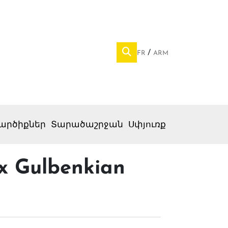
FR
ARM
արծիքներ
Տարածաշրջան
Սփյուռք
ix Gulbenkian