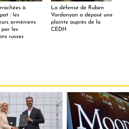
arrachées à
La défense de Ruben
at : les
Vardanyan a déposé une
teurs arméniens
plainte auprès de la
 par les
CEDH
ions russes