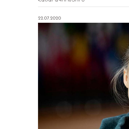
ՀԱՍԱՐԱԿՈՒԹՅՈՒՆ
22.07.2020