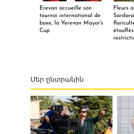
Erevan accueille son
Fleurs 
tournoi international de
Sardarap
boxe, la Yerevan Mayor's
floricul
Cup
étouffés
restrict
Մեր ընտրանին