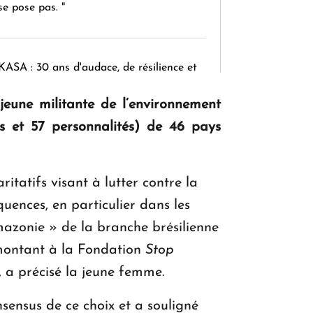
se pose pas. "
KASA : 30 ans d'audace, de résilience et
d'avenir en Arménie
eune militante de l’environnement
s et 57 personnalités) de 46 pays
Le premier hôtel Hyatt Regency
d'Arménie ouvrira ses portes à Dilijan
tatifs visant à lutter contre la
uences, en particulier dans les
zonie » de la branche brésilienne
montant à la Fondation
Stop
, a précisé la jeune femme.
sensus de ce choix et a souligné