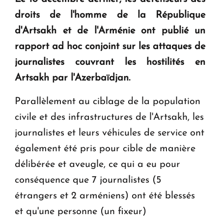
question d'un référendum ne se pose pas. "
droits de l'homme de la République
d'Artsakh et de l'Arménie ont publié un
KASA : 30 ans d'audace, de résilience et d'avenir
rapport
ad hoc
conjoint sur les attaques de
en Arménie
journalistes couvrant les hostilités en
Artsakh par l'Azerbaïdjan.
Le premier hôtel Hyatt Regency d'Arménie
ouvrira ses portes à Dilijan
Parallèlement au ciblage de la population
civile et des infrastructures de l'Artsakh, les
journalistes et leurs véhicules de service ont
également été pris pour cible de manière
délibérée et aveugle, ce qui a eu pour
conséquence que 7 journalistes (5
étrangers et 2 arméniens) ont été blessés
et qu'une personne (un fixeur)