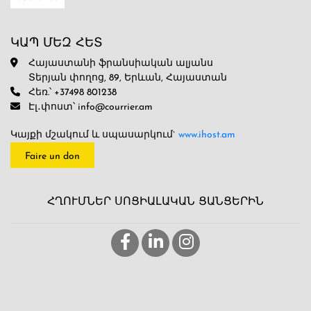
ԿԱՊ ՄԵԶ ՀԵՏ
Հայաստանի ֆրանսիական ալյանս
Տերյան փողոց, 89, Երևան, Հայաստան
Հեռ.՝ +37498 801238
Էլ․փոստ՝ info@courrier.am
Կայքի մշակում և սպասարկում`
www.ihost.am
Faire un don
ՀՂՈՒՄՆԵՐ ՍՈՑԻԱԼԱԿԱՆ ՑԱՆՑԵՐԻՆ