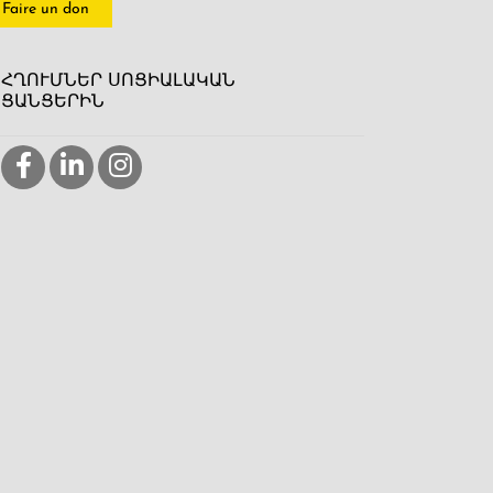
Faire un don
ՀՂՈՒՄՆԵՐ ՍՈՑԻԱԼԱԿԱՆ
ՑԱՆՑԵՐԻՆ