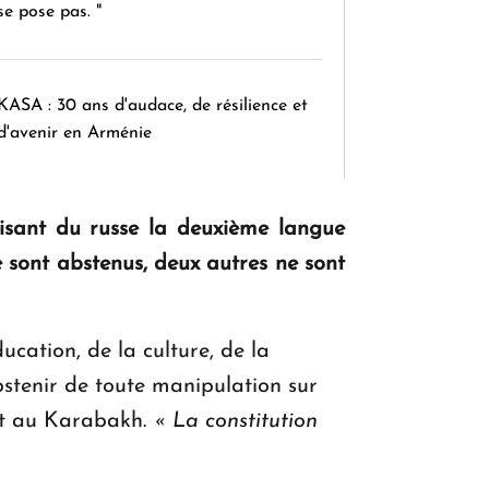
se pose pas. "
KASA : 30 ans d'audace, de résilience et
d'avenir en Arménie
isant du russe la deuxième langue
Le premier hôtel Hyatt Regency
d'Arménie ouvrira ses portes à Dilijan
e sont abstenus, deux autres ne sont
ucation, de la culture, de la
stenir de toute manipulation sur
tat au Karabakh.
«
La constitution