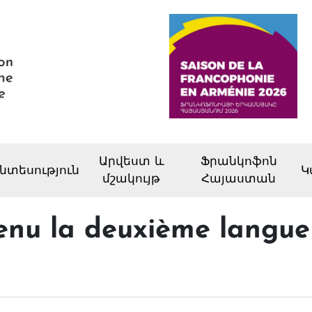
Արվեստ և
Ֆրանկոֆոն
նտեսություն
Կ
մշակույթ
Հայաստան
enu la deuxième langue o