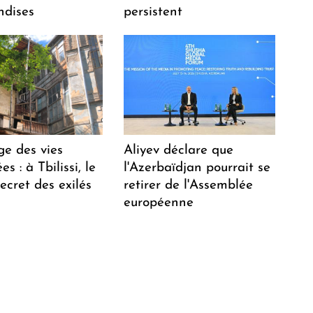
dises
persistent
ge des vies
Aliyev déclare que
s : à Tbilissi, le
l'Azerbaïdjan pourrait se
ecret des exilés
retirer de l'Assemblée
européenne