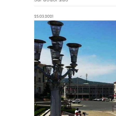
ՏԱՐԱԾԱՇՐՋԱՆ
25.03.2021