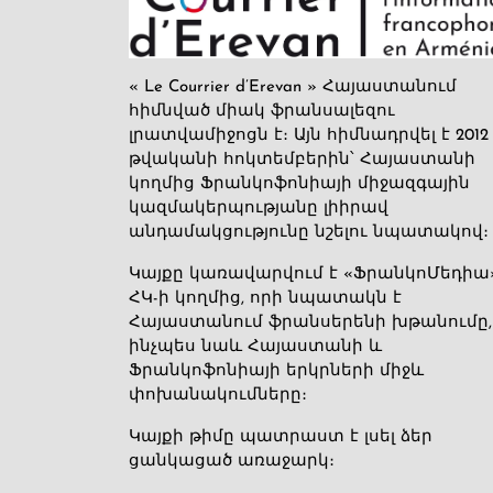
« Le Courrier d’Erevan » Հայաստանում
հիմնված միակ ֆրանսալեզու
լրատվամիջոցն է։ Այն հիմնադրվել է 2012
թվականի հոկտեմբերին՝ Հայաստանի
կողմից Ֆրանկոֆոնիայի միջազգային
կազմակերպությանը լիիրավ
անդամակցությունը նշելու նպատակով։
Կայքը կառավարվում է «ՖրանկոՄեդիա
ՀԿ-ի կողմից, որի նպատակն է
Հայաստանում ֆրանսերենի խթանումը,
ինչպես նաև Հայաստանի և
Ֆրանկոֆոնիայի երկրների միջև
փոխանակումները։
Կայքի թիմը պատրաստ է լսել ձեր
ցանկացած առաջարկ։