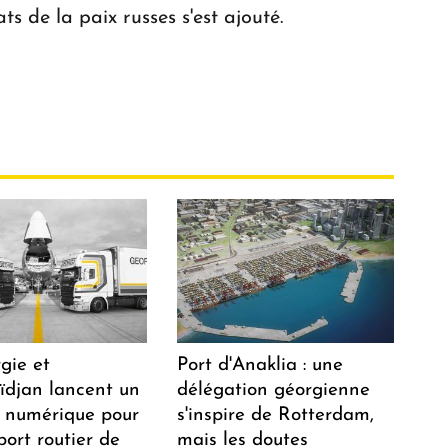
ts de la paix russes s'est ajouté.
gie et
Port d'Anaklia : une
aïdjan lancent un
délégation géorgienne
 numérique pour
s'inspire de Rotterdam,
port routier de
mais les doutes