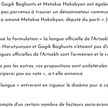
 Gagik Baghunts et Metakse Hakobyan ont égaleme
ont pas parvenus à trouver un dénominateur commun
ui a amené Metakse Hakobyan, député du parti « Ju
a formulation « la langue officielle de l'Artsakh 
m Harutyunyan et Gagik Baghunts n'étaient pas d'a
gues officielles de l'Artsakh sont l'arménien et le r
pas les autres, vos propositions sont unilatérales 
iciperai pas au vote
»
, a-t-elle annoncé.
a langue » entreront en vigueur le dixième jour à 
ompte d'un certain nombre de facteurs socio-économ