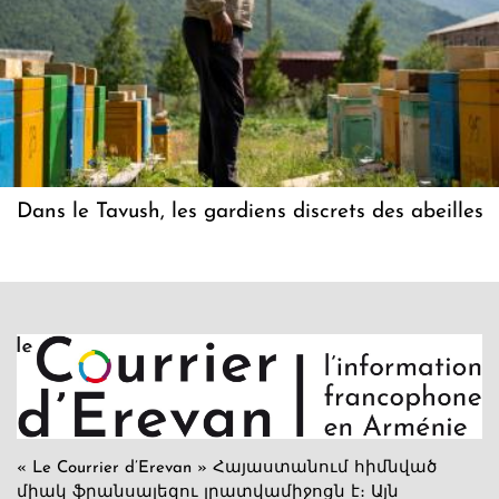
Dans le Tavush, les gardiens discrets des abeilles
« Le Courrier d’Erevan » Հայաստանում հիմնված
միակ ֆրանսալեզու լրատվամիջոցն է։ Այն