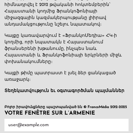
հիմնադրվել է 2012 թվականի հոկտեմբերին՝
Հայաստանի կողմից Ֆրանկոֆոնիայի
միջազգային կազմակերպությանը լիիրավ
անդամակցությունը նշելու նպատակով։
Կայքը կառավարվում է «ՖրանկոՄեդիա» ՀԿ-ի
կողմից, որի նպատակն է Հայաստանում
ֆրանսերենի խթանումը, ինչպես նաև
Հայաստանի և Ֆրանկոֆոնիայի երկրների միջև
փոխանակումները։
Կայքի թիմը պատրաստ է լսել ձեր ցանկացած
առաջարկ։
Տեղեկատվություն եւ օգտագործման պայմաններ
Բոլոր իրավունքները պաշտպանված են © FrancoMédia 2012-2025
VOTRE FENÊTRE SUR L’ARMENIE