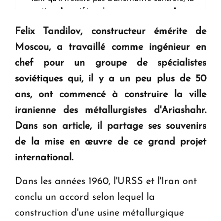
question d'un référendum ne se pose pas. "
Felix Tandilov, constructeur émérite de
KASA : 30 ans d'audace, de résilience et d'avenir
Moscou, a travaillé comme ingénieur en
en Arménie
chef pour un groupe de spécialistes
soviétiques qui, il y a un peu plus de 50
Le premier hôtel Hyatt Regency d'Arménie
ans, ont commencé à construire la ville
ouvrira ses portes à Dilijan
iranienne des métallurgistes d'Ariashahr.
Dans son article, il partage ses souvenirs
de la mise en œuvre de ce grand projet
international.
Dans les années 1960, l'URSS et l'Iran ont
conclu un accord selon lequel la
construction d'une usine métallurgique