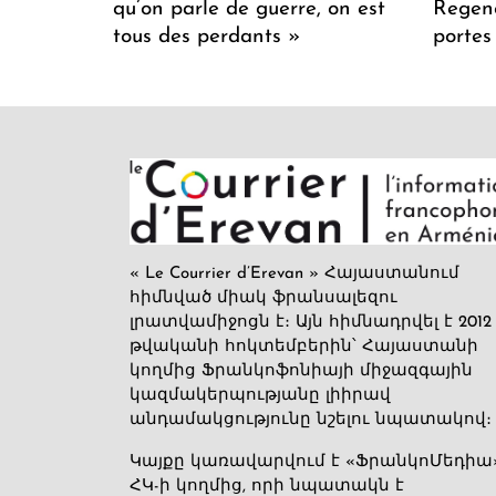
qu’on parle de guerre, on est
Regenc
tous des perdants »
portes
« Le Courrier d’Erevan » Հայաստանում
հիմնված միակ ֆրանսալեզու
լրատվամիջոցն է։ Այն հիմնադրվել է 2012
թվականի հոկտեմբերին՝ Հայաստանի
կողմից Ֆրանկոֆոնիայի միջազգային
կազմակերպությանը լիիրավ
անդամակցությունը նշելու նպատակով։
Կայքը կառավարվում է «ՖրանկոՄեդիա
ՀԿ-ի կողմից, որի նպատակն է