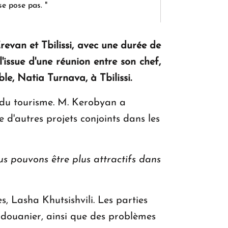
se pose pas. "
revan et Tbilissi, avec une durée de
KASA : 30 ans d'audace, de résilience et
'issue d'une réunion entre son chef,
d'avenir en Arménie
e, Natia Turnava, à Tbilissi.
t du tourisme. M. Kerobyan a
Le premier hôtel Hyatt Regency
d'autres projets conjoints dans les
d'Arménie ouvrira ses portes à Dilijan
us pouvons être plus attractifs dans
 Lasha Khutsishvili. Les parties
 douanier, ainsi que des problèmes