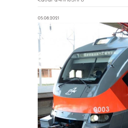
ՀԱՍԱՐԱԿՈՒԹՅՈՒՆ
05.08.2021