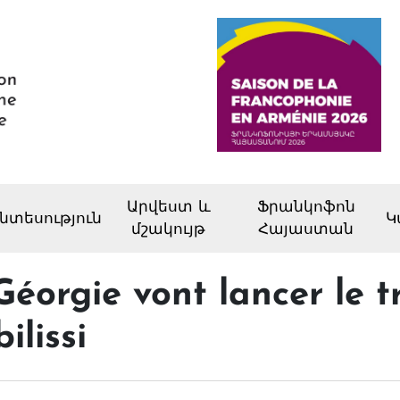
Արվեստ և
Ֆրանկոֆոն
նտեսություն
Կ
մշակույթ
Հայաստան
Géorgie vont lancer le 
ilissi