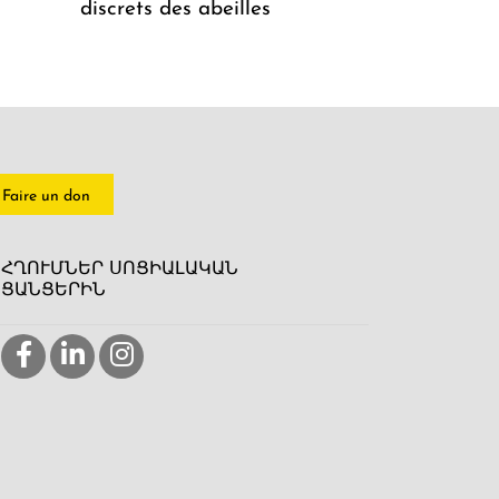
discrets des abeilles
Faire un don
ՀՂՈՒՄՆԵՐ ՍՈՑԻԱԼԱԿԱՆ
ՑԱՆՑԵՐԻՆ