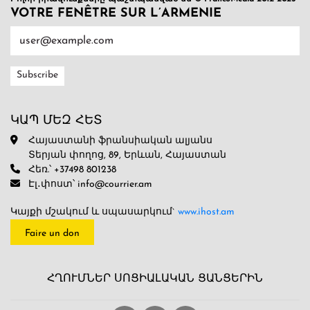
VOTRE FENÊTRE SUR L’ARMENIE
ԿԱՊ ՄԵԶ ՀԵՏ
Հայաստանի ֆրանսիական ալյանս
Տերյան փողոց, 89, Երևան, Հայաստան
Հեռ.՝ +37498 801238
Էլ․փոստ՝ info@courrier.am
Կայքի մշակում և սպասարկում`
www.ihost.am
Faire un don
ՀՂՈՒՄՆԵՐ ՍՈՑԻԱԼԱԿԱՆ ՑԱՆՑԵՐԻՆ