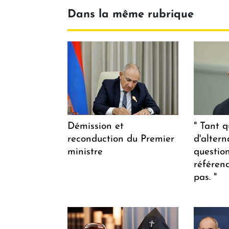
Dans la même rubrique
Démission et
" Tant q
reconduction du Premier
d'altern
ministre
questio
référen
pas. "