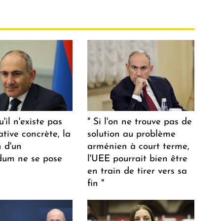
u'il n'existe pas
" Si l'on ne trouve pas de
ative concrète, la
solution au problème
n d'un
arménien à court terme,
dum ne se pose
l'UEE pourrait bien être
en train de tirer vers sa
fin "