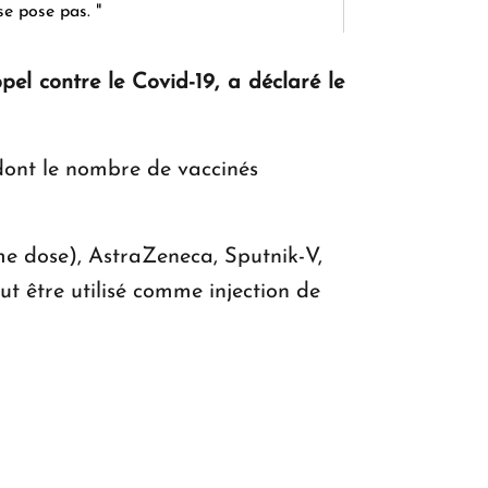
se pose pas. "
el contre le Covid-19, a déclaré le
KASA : 30 ans d'audace, de résilience et
d'avenir en Arménie
 dont le nombre de vaccinés
Le premier hôtel Hyatt Regency
d'Arménie ouvrira ses portes à Dilijan
me dose), AstraZeneca, Sputnik-V,
 être utilisé comme injection de