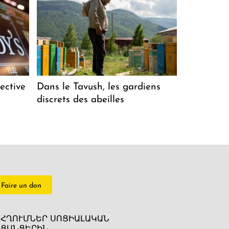
ective
Dans le Tavush, les gardiens
discrets des abeilles
Faire un don
ՀՂՈՒՄՆԵՐ ՍՈՑԻԱԼԱԿԱՆ
ՑԱՆՑԵՐԻՆ