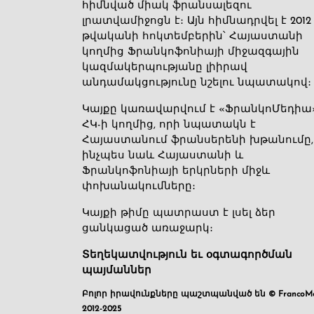
հիմնված միակ ֆրանսալեզու
լրատվամիջոցն է։ Այն հիմնադրվել է 2012
թվականի հոկտեմբերին՝ Հայաստանի
կողմից Ֆրանկոֆոնիայի միջազգային
կազմակերպությանը լիիրավ
անդամակցությունը նշելու նպատակով։
Կայքը կառավարվում է «ՖրանկոՄեդիա
ՀԿ-ի կողմից, որի նպատակն է
Հայաստանում ֆրանսերենի խթանումը,
ինչպես նաև Հայաստանի և
Ֆրանկոֆոնիայի երկրների միջև
փոխանակումները։
Կայքի թիմը պատրաստ է լսել ձեր
ցանկացած առաջարկ։
Տեղեկատվություն եւ օգտագործման
պայմաններ
Բոլոր իրավունքները պաշտպանված են © FrancoMé
2012-2025