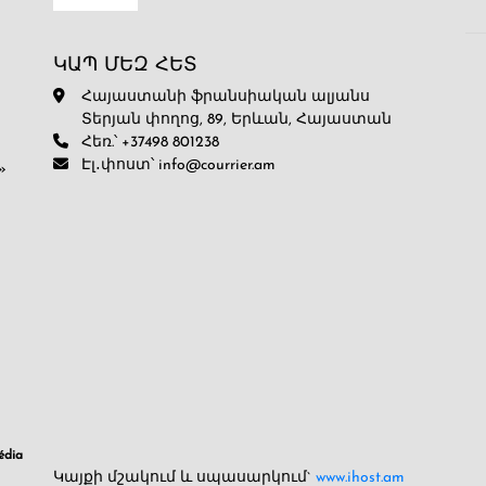
ԿԱՊ ՄԵԶ ՀԵՏ
Հայաստանի ֆրանսիական ալյանս
Տերյան փողոց, 89, Երևան, Հայաստան
Հեռ.՝ +37498 801238
Էլ․փոստ՝ info@courrier.am
»
dia
Կայքի մշակում և սպասարկում`
www.ihost.am