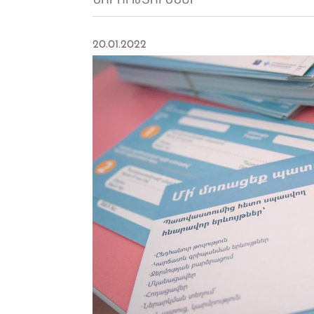
ՆՈՐՈՒԹՅՈՒՆՆԵՐ
20.01.2022