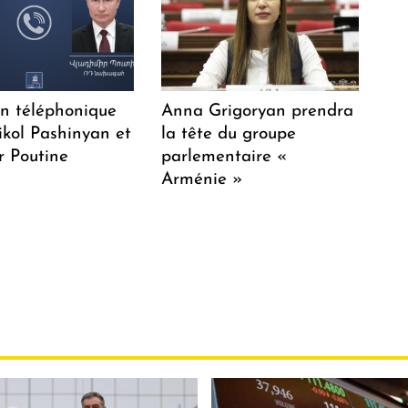
en téléphonique
Anna Grigoryan prendra
ikol Pashinyan et
la tête du groupe
r Poutine
parlementaire «
Arménie »