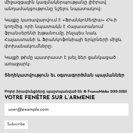
միջազգային կազմակերպությանը լիիրավ
անդամակցությունը նշելու նպատակով։
Կայքը կառավարվում է «ՖրանկոՄեդիա» ՀԿ-ի
կողմից, որի նպատակն է Հայաստանում
ֆրանսերենի խթանումը, ինչպես նաև
Հայաստանի և Ֆրանկոֆոնիայի երկրների միջև
փոխանակումները։
Կայքի թիմը պատրաստ է լսել ձեր ցանկացած
առաջարկ։
Տեղեկատվություն եւ օգտագործման պայմաններ
Բոլոր իրավունքները պաշտպանված են © FrancoMédia 2012-2025
VOTRE FENÊTRE SUR L’ARMENIE