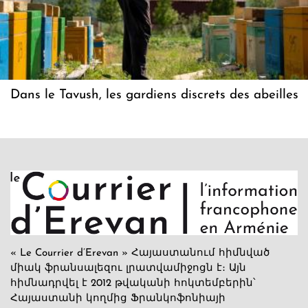
Dans le Tavush, les gardiens discrets des abeilles
« Le Courrier d’Erevan » Հայաստանում հիմնված
միակ ֆրանսալեզու լրատվամիջոցն է։ Այն
հիմնադրվել է 2012 թվականի հոկտեմբերին՝
Հայաստանի կողմից Ֆրանկոֆոնիայի