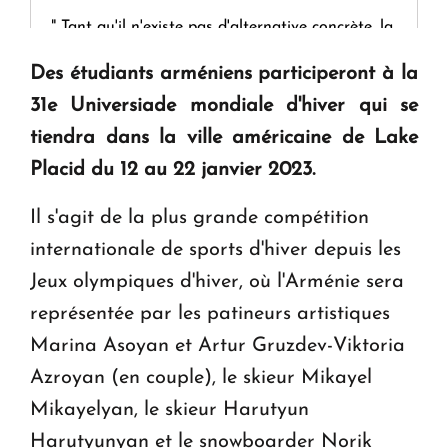
" Tant qu'il n'existe pas d'alternative concrète, la
question d'un référendum ne se pose pas. "
Des étudiants arméniens participeront à la
31e Universiade mondiale d'hiver qui se
KASA : 30 ans d'audace, de résilience et d'avenir
tiendra dans la ville américaine de Lake
en Arménie
Placid du 12 au 22 janvier 2023.
Le premier hôtel Hyatt Regency d'Arménie
Il s'agit de la plus grande compétition
ouvrira ses portes à Dilijan
internationale de sports d'hiver depuis les
Jeux olympiques d'hiver, où l'Arménie sera
représentée par les patineurs artistiques
Marina Asoyan et Artur Gruzdev-Viktoria
Azroyan (en couple), le skieur Mikayel
Mikayelyan, le skieur Harutyun
Harutyunyan et le snowboarder Norik