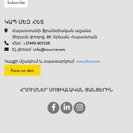
ԿԱՊ ՄԵԶ ՀԵՏ
Հայաստանի ֆրանսիական ալյանս
Տերյան փողոց, 89, Երևան, Հայաստան
Հեռ.՝ +37498 801238
Էլ․փոստ՝ info@courrier.am
Կայքի մշակում և սպասարկում`
www.ihost.am
Faire un don
ՀՂՈՒՄՆԵՐ ՍՈՑԻԱԼԱԿԱՆ ՑԱՆՑԵՐԻՆ