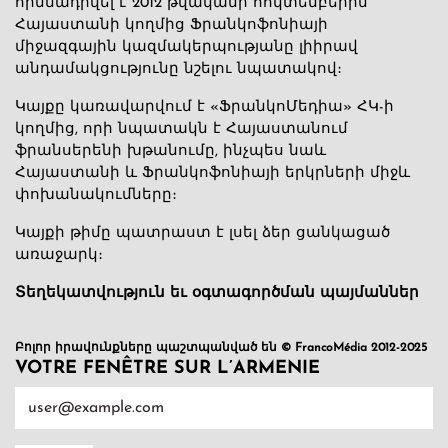
հիմնադրվել է 2012 թվականի հոկտեմբերին՝
Հայաստանի կողմից Ֆրանկոֆոնիայի
միջազգային կազմակերպությանը լիիրավ
անդամակցությունը նշելու նպատակով։
Կայքը կառավարվում է «ՖրանկոՄեդիա» ՀԿ-ի
կողմից, որի նպատակն է Հայաստանում
ֆրանսերենի խթանումը, ինչպես նաև
Հայաստանի և Ֆրանկոֆոնիայի երկրների միջև
փոխանակումները։
Կայքի թիմը պատրաստ է լսել ձեր ցանկացած
առաջարկ։
Տեղեկատվություն եւ օգտագործման պայմաններ
Բոլոր իրավունքները պաշտպանված են © FrancoMédia 2012-2025
VOTRE FENÊTRE SUR L’ARMENIE