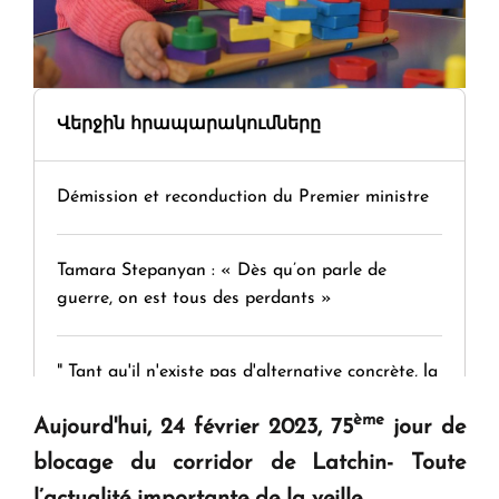
Վերջին հրապարակումները
Démission et reconduction du Premier ministre
Tamara Stepanyan : « Dès qu’on parle de
guerre, on est tous des perdants »
" Tant qu'il n'existe pas d'alternative concrète, la
question d'un référendum ne se pose pas. "
ème
Aujourd'hui, 24 février 2023, 75
jour de
blocage du corridor de Latchin- Toute
KASA : 30 ans d'audace, de résilience et d'avenir
l’actualité importante de la veille.