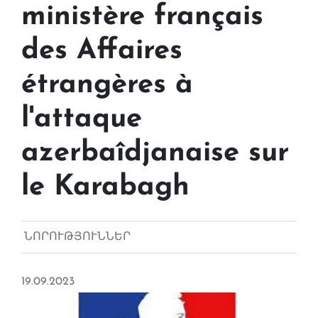
ministère français
des Affaires
étrangères à
l'attaque
azerbaîdjanaise sur
le Karabagh
ՆՈՐՈՒԹՅՈՒՆՆԵՐ
19.09.2023