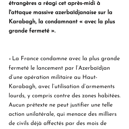
question d'un référendum ne se pose pas. "
étrangères a réagi cet après-midi à
l'attaque massive azerbaïdjanaise sur la
KASA : 30 ans d'audace, de résilience et d'avenir
Karabagh, la condamnant «
avec la plus
en Arménie
grande fermeté
».
Le premier hôtel Hyatt Regency d'Arménie
ouvrira ses portes à Dilijan
La France condamne avec la plus grande
«
fermeté le lancement par l’Azerbaïdjan
d’une opération militaire au Haut-
Karabagh, avec l’utilisation d’armements
lourds, y compris contre des zones habitées.
Aucun prétexte ne peut justifier une telle
action unilatérale, qui menace des milliers
de civils déjà affectés par des mois de