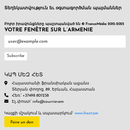
Տեղեկատվություն եւ օգտագործման պայմաններ
Բոլոր իրավունքները պաշտպանված են © FrancoMédia 2012-2025
VOTRE FENÊTRE SUR L’ARMENIE
ԿԱՊ ՄԵԶ ՀԵՏ
Հայաստանի ֆրանսիական ալյանս
Տերյան փողոց, 89, Երևան, Հայաստան
Հեռ.՝ +37498 801238
Էլ․փոստ՝ info@courrier.am
Կայքի մշակում և սպասարկում`
www.ihost.am
Faire un don