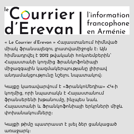
« Le Courrier d’Erevan » Հայաստանում հիմնված
միակ ֆրանսալեզու լրատվամիջոցն է։ Այն
հիմնադրվել է 2012 թվականի հոկտեմբերին՝
Հայաստանի կողմից Ֆրանկոֆոնիայի
միջազգային կազմակերպությանը լիիրավ
անդամակցությունը նշելու նպատակով։
Կայքը կառավարվում է «ՖրանկոՄեդիա» ՀԿ-ի
կողմից, որի նպատակն է Հայաստանում
ֆրանսերենի խթանումը, ինչպես նաև
Հայաստանի և Ֆրանկոֆոնիայի երկրների միջև
փոխանակումները։
Կայքի թիմը պատրաստ է լսել ձեր ցանկացած
առաջարկ։