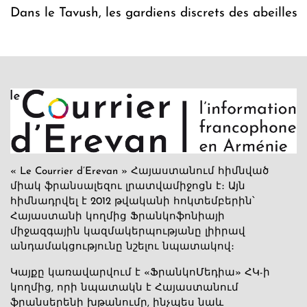
Dans le Tavush, les gardiens discrets des abeilles
« Le Courrier d’Erevan » Հայաստանում հիմնված
միակ ֆրանսալեզու լրատվամիջոցն է։ Այն
հիմնադրվել է 2012 թվականի հոկտեմբերին՝
Հայաստանի կողմից Ֆրանկոֆոնիայի
միջազգային կազմակերպությանը լիիրավ
անդամակցությունը նշելու նպատակով։
Կայքը կառավարվում է «ՖրանկոՄեդիա» ՀԿ-ի
կողմից, որի նպատակն է Հայաստանում
ֆրանսերենի խթանումը, ինչպես նաև