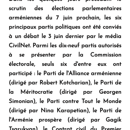
question d'un référendum ne se pose pas. "
scrutin des élections parlementaires
arméniennes du 7 juin prochain, les six
KASA : 30 ans d'audace, de résilience et d'avenir
principaux partis politiques ont été conviés
en Arménie
à un débat le 3 juin dernier par le média
CivilNet. Parmi les dix-neuf partis autorisés
Le premier hôtel Hyatt Regency d'Arménie
à se présenter par la Commission
ouvrira ses portes à Dilijan
électorale, seuls six d'entre eux ont
participé : le Parti de l'Alliance arménienne
(dirigé par Robert Kotcharian), le Parti de
la Méritocratie (dirigé par Georgen
Simonian), le Parti contre Tout le Monde
(dirigé par Nina Karapetian), le Parti de
l'Arménie prospère (dirigé par Gagik
Tsarukyan), le Contrat civil du Premier