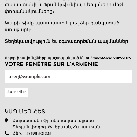
Հայաստանի և Ֆրանկոֆոնիայի երկրների միջև
փոխանակումները։
Կայքի թիմը պատրաստ է լսել ձեր ցանկացած
առաջարկ։
Տեղեկատվություն եւ օգտագործման պայմաններ
Բոլոր իրավունքները պաշտպանված են © FrancoMédia 2012-2025
VOTRE FENÊTRE SUR L’ARMENIE
ԿԱՊ ՄԵԶ ՀԵՏ
Հայաստանի ֆրանսիական ալյանս
Տերյան փողոց, 89, Երևան, Հայաստան
Հեռ.՝ +37498 801238