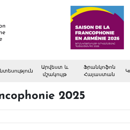
Արվեստ և
Ֆրանկոֆոն
նտեսություն
Կ
մշակույթ
Հայաստան
ancophonie 2025