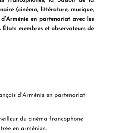
res francophones, la Saison de la
ire (cinéma, littérature, musique,
KASA : 30 ans d'audace, de résilience et
 d’Arménie en partenariat avec les
d'avenir en Arménie
es États membres et observateurs de
Le premier hôtel Hyatt Regency
d'Arménie ouvrira ses portes à Dilijan
rançais d’Arménie en partenariat
 meilleur du cinéma francophone
itrée en arménien.