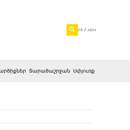
FR
ARM
արծիքներ
Տարածաշրջան
Սփյուռք