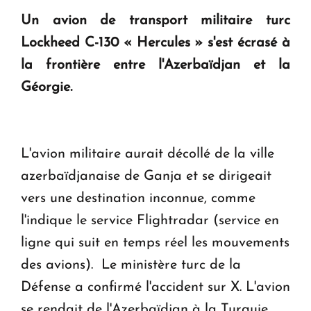
question d'un référendum ne se pose pas. "
Un avion de transport militaire turc
Lockheed C-130 « Hercules » s'est écrasé à
KASA : 30 ans d'audace, de résilience et d'avenir
la frontière entre l'Azerbaïdjan et la
en Arménie
Géorgie.
Le premier hôtel Hyatt Regency d'Arménie
ouvrira ses portes à Dilijan
L'avion militaire aurait décollé de la ville
azerbaïdjanaise de Ganja et se dirigeait
vers une destination inconnue, comme
l'indique le service Flightradar (service en
ligne qui suit en temps réel les mouvements
des avions). Le ministère turc de la
Défense a confirmé l'accident sur X. L'avion
se rendait de l'Azerbaïdjan à la Turquie.