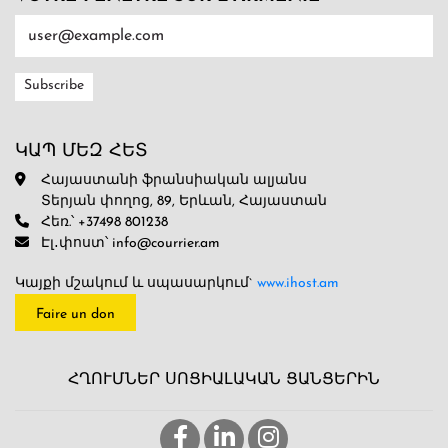
ԿԱՊ ՄԵԶ ՀԵՏ
Հայաստանի ֆրանսիական ալյանս
Տերյան փողոց, 89, Երևան, Հայաստան
Հեռ.՝ +37498 801238
Էլ․փոստ՝ info@courrier.am
Կայքի մշակում և սպասարկում`
www.ihost.am
Faire un don
ՀՂՈՒՄՆԵՐ ՍՈՑԻԱԼԱԿԱՆ ՑԱՆՑԵՐԻՆ