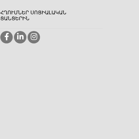
ՀՂՈՒՄՆԵՐ ՍՈՑԻԱԼԱԿԱՆ
ՑԱՆՑԵՐԻՆ