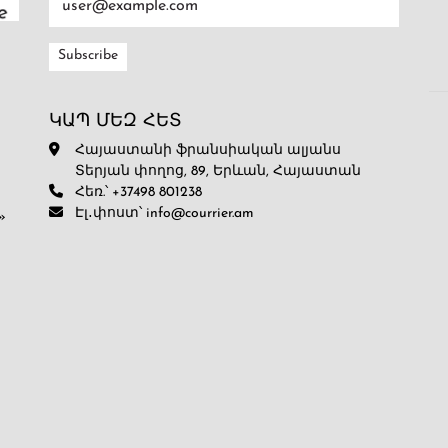
ԿԱՊ ՄԵԶ ՀԵՏ
Հայաստանի ֆրանսիական ալյանս
Տերյան փողոց, 89, Երևան, Հայաստան
Հեռ.՝ +37498 801238
Էլ․փոստ՝ info@courrier.am
»