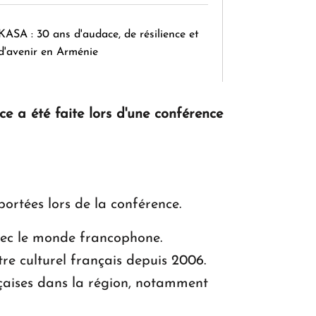
KASA : 30 ans d'audace, de résilience et
d'avenir en Arménie
e a été faite lors d'une conférence
Le premier hôtel Hyatt Regency
d'Arménie ouvrira ses portes à Dilijan
pportées lors de la conférence.
 avec le monde francophone.
re culturel français depuis 2006.
nçaises dans la région, notamment