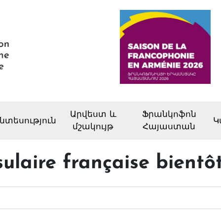
Արվեստ և
Ֆրանկոֆոն
նտեսություն
Կ
մշակույթ
Հայաստան
laire française bientôt