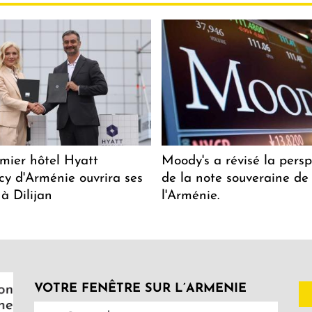
mier hôtel Hyatt
Moody's a révisé la persp
y d'Arménie ouvrira ses
de la note souveraine de
 à Dilijan
l'Arménie.
VOTRE FENÊTRE SUR L’ARMENIE