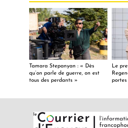
Tamara Stepanyan : « Dès
Le pre
qu’on parle de guerre, on est
Regenc
tous des perdants »
portes