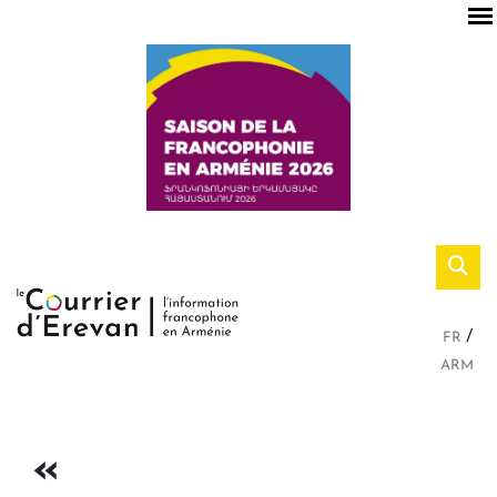
FR
ARM
«