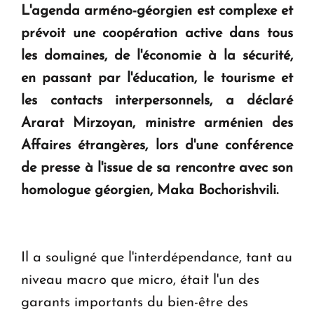
L'agenda arméno-géorgien est complexe et
question d'un référendum ne se pose pas. "
prévoit une coopération active dans tous
les domaines, de l'économie à la sécurité,
KASA : 30 ans d'audace, de résilience et d'avenir
en passant par l'éducation, le tourisme et
en Arménie
les contacts interpersonnels, a déclaré
Ararat Mirzoyan, ministre arménien des
Le premier hôtel Hyatt Regency d'Arménie
ouvrira ses portes à Dilijan
Affaires étrangères, lors d'une conférence
de presse à l'issue de sa rencontre avec son
homologue géorgien, Maka Bochorishvili.
Il a souligné que l'interdépendance, tant au
niveau macro que micro, était l'un des
garants importants du bien-être des