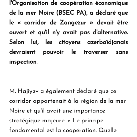
en Arménie
l'Organisation de coopération économique
de la mer Noire (BSEC PA), a déclaré que
le « corridor de Zangezur » devait être
Le premier hôtel Hyatt Regency d'Arménie
ouvrira ses portes à Dilijan
ouvert et qu'il n'y avait pas d'alternative.
Selon lui, les citoyens azerbaïdjanais
devraient pouvoir le traverser sans
inspection.
M. Hajiyev a également déclaré que ce
corridor appartenait à la région de la mer
Noire et qu'il avait une importance
stratégique majeure. « Le principe
fondamental est la coopération. Quelle