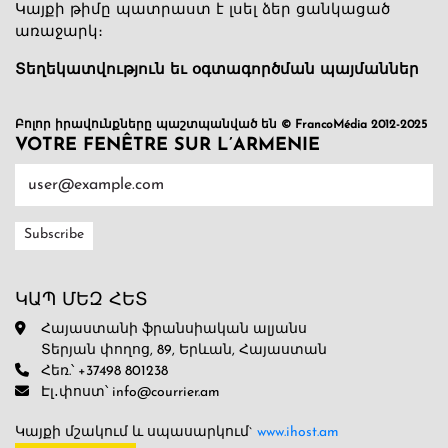
Կայքի թիմը պատրաստ է լսել ձեր ցանկացած
առաջարկ։
Տեղեկատվություն եւ օգտագործման պայմաններ
Բոլոր իրավունքները պաշտպանված են © FrancoMédia 2012-2025
VOTRE FENÊTRE SUR L’ARMENIE
ԿԱՊ ՄԵԶ ՀԵՏ
Հայաստանի ֆրանսիական ալյանս
Տերյան փողոց, 89, Երևան, Հայաստան
Հեռ.՝ +37498 801238
Էլ․փոստ՝ info@courrier.am
Կայքի մշակում և սպասարկում`
www.ihost.am