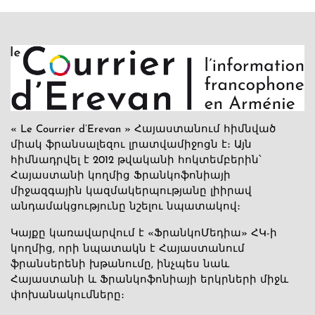
« Le Courrier d’Erevan » Հայաստանում հիմնված
միակ ֆրանսալեզու լրատվամիջոցն է։ Այն
հիմնադրվել է 2012 թվականի հոկտեմբերին՝
Հայաստանի կողմից Ֆրանկոֆոնիայի
միջազգային կազմակերպությանը լիիրավ
անդամակցությունը նշելու նպատակով։
Կայքը կառավարվում է «ՖրանկոՄեդիա» ՀԿ-ի
կողմից, որի նպատակն է Հայաստանում
ֆրանսերենի խթանումը, ինչպես նաև
Հայաստանի և Ֆրանկոֆոնիայի երկրների միջև
փոխանակումները։