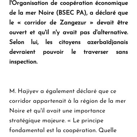
en Arménie
l'Organisation de coopération économique
de la mer Noire (BSEC PA), a déclaré que
le « corridor de Zangezur » devait être
Le premier hôtel Hyatt Regency d'Arménie
ouvrira ses portes à Dilijan
ouvert et qu'il n'y avait pas d'alternative.
Selon lui, les citoyens azerbaïdjanais
devraient pouvoir le traverser sans
inspection.
M. Hajiyev a également déclaré que ce
corridor appartenait à la région de la mer
Noire et qu'il avait une importance
stratégique majeure. « Le principe
fondamental est la coopération. Quelle