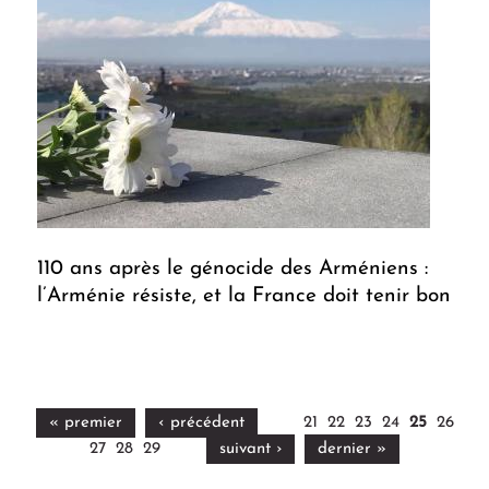
110 ans après le génocide des Arméniens :
l’Arménie résiste, et la France doit tenir bon
« premier
‹ précédent
21
22
23
24
25
26
27
28
29
suivant ›
dernier »