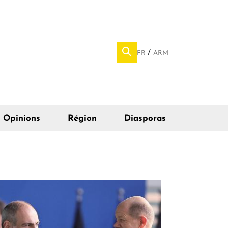
FR
ARM
Opinions
Région
Diasporas