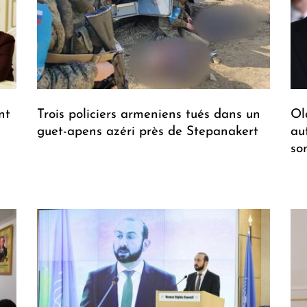
nt
Trois policiers armeniens tués dans un
Ola
guet-apens azéri près de Stepanakert
au
so