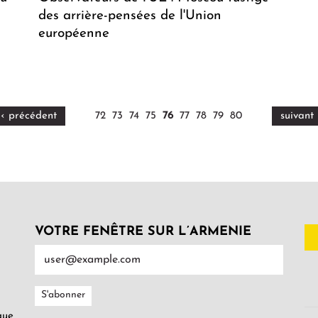
des arrière-pensées de l'Union
européenne
‹ précédent
72
73
74
75
76
77
78
79
80
suivant 
VOTRE FENÊTRE SUR L’ARMENIE
gue