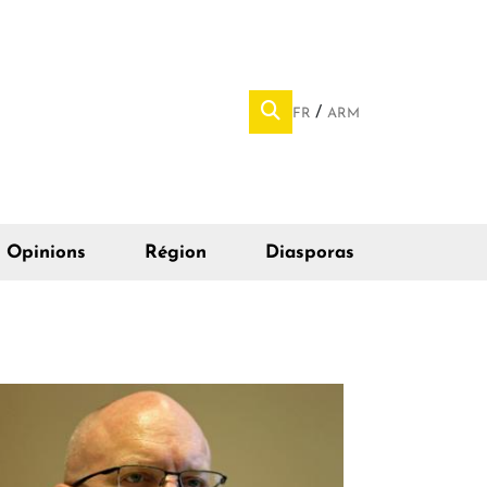
FR
ARM
Opinions
Région
Diasporas