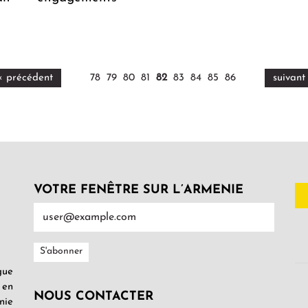
‹ précédent
78
79
80
81
82
83
84
85
86
suivant 
VOTRE FENÊTRE SUR L’ARMENIE
gue
 en
NOUS CONTACTER
nie