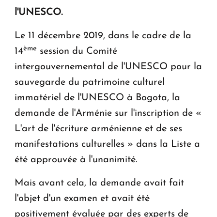
KASA : 30 ans d'audace, de résilience et d'avenir
l'UNESCO.
en Arménie
Le 11 décembre 2019, dans le cadre de la
Le premier hôtel Hyatt Regency d'Arménie
ème
14
session du Comité
ouvrira ses portes à Dilijan
intergouvernemental de l'UNESCO pour la
sauvegarde du patrimoine culturel
immatériel de l'UNESCO à Bogota, la
demande de l'Arménie sur l'inscription de «
L'art de l'écriture arménienne et de ses
manifestations culturelles » dans la Liste a
été approuvée à l'unanimité.
Mais avant cela, la demande avait fait
l'objet d'un examen et avait été
positivement évaluée par des experts de