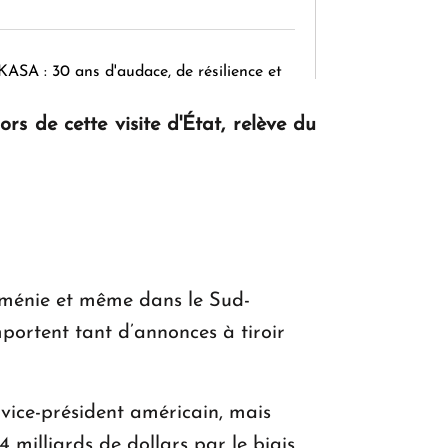
KASA : 30 ans d'audace, de résilience et
d'avenir en Arménie
rs de cette visite d'État, relève du
Le premier hôtel Hyatt Regency
d'Arménie ouvrira ses portes à Dilijan
Arménie et même dans le Sud-
mportent tant d’annonces à tiroir
vice-président américain, mais
4 milliards de dollars par le biais