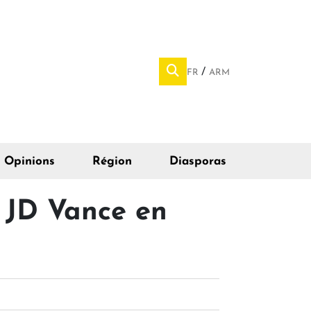
FR
ARM
Opinions
Région
Diasporas
e JD Vance en