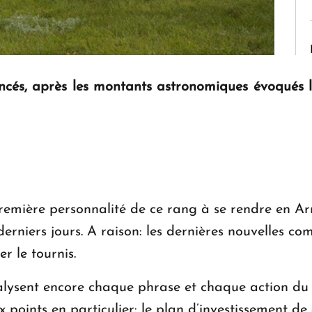
ncés, après les montants astronomiques évoqués lo
 première personnalité de ce rang à se rendre en 
erniers jours. A raison: les dernières nouvelles co
r le tournis.
nalysent encore chaque phrase et chaque action du 
 points en particulier: le plan d’investissement de 