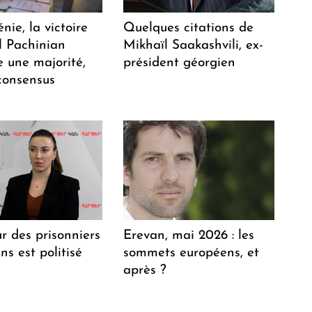
ie, la victoire
Quelques citations de
l Pachinian
Mikhaïl Saakashvili, ex-
e une majorité,
président géorgien
consensus
r des prisonniers
Erevan, mai 2026 : les
s est politisé
sommets européens, et
après ?