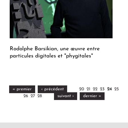
Rodolphe Barsikian, une œuvre entre
particules digitales et "phygitales"
« premier
‹ précédent
20
21
22
23
24
25
26
27
28
suivant ›
dernier »