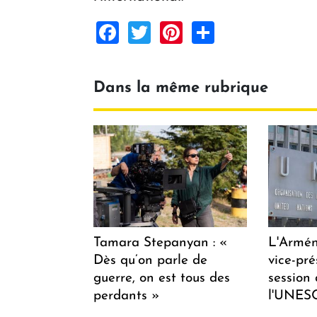
Facebook
Twitter
Pinterest
Share
Dans la même rubrique
Tamara Stepanyan : «
L'Armén
Dès qu’on parle de
vice-pré
guerre, on est tous des
session
perdants »
l'UNES