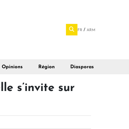
FR
ARM
Opinions
Région
Diasporas
le s’invite sur