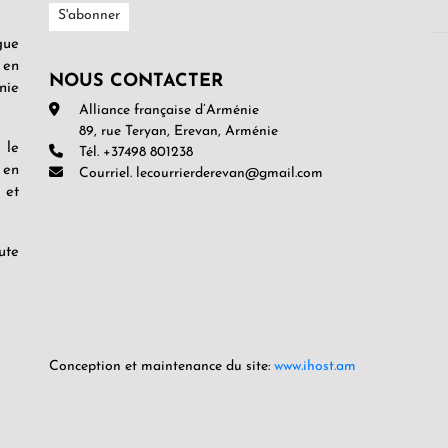
gue
 en
NOUS CONTACTER
nie
Alliance française d’Arménie
89, rue Teryan, Erevan, Arménie
 le
Tél. +37498 801238
 en
Courriel. lecourrierderevan@gmail.com
 et
ute
Conception et maintenance du site:
www.ihost.am