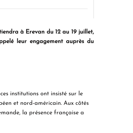
KASA : 30 ans d'audace, de résilience et
d'avenir en Arménie
iendra à Erevan du 12 au 19 juillet,
rappelé leur engagement auprès du
Le premier hôtel Hyatt Regency
d'Arménie ouvrira ses portes à Dilijan
s institutions ont insisté sur le
péen et nord-américain. Aux côtés
emande, la présence française a