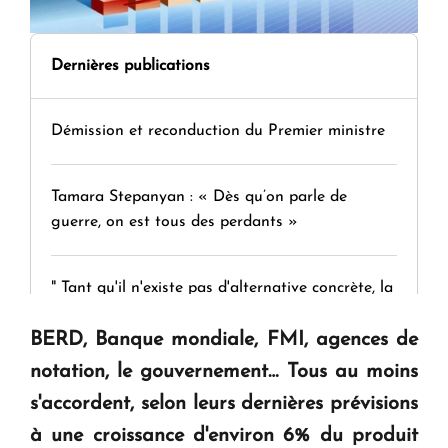
Dernières publications
Démission et reconduction du Premier ministre
Tamara Stepanyan : « Dès qu’on parle de
guerre, on est tous des perdants »
" Tant qu'il n'existe pas d'alternative concrète, la
question d'un référendum ne se pose pas. "
BERD, Banque mondiale, FMI, agences de
notation, le gouvernement… Tous au moins
KASA : 30 ans d'audace, de résilience et d'avenir
s'accordent, selon leurs dernières prévisions
en Arménie
à une croissance d'environ 6% du produit