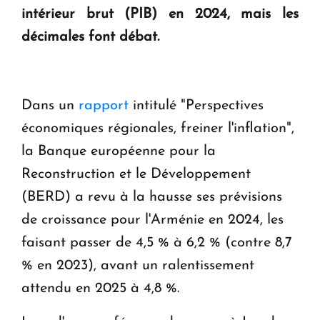
intérieur brut (PIB) en 2024, mais les
Le premier hôtel Hyatt Regency d'Arménie
ouvrira ses portes à Dilijan
décimales font débat.
Dans un
rapport
intitulé "Perspectives
économiques régionales, freiner l'inflation",
la Banque européenne pour la
Reconstruction et le Développement
(BERD) a revu à la hausse ses prévisions
de croissance pour l'Arménie en 2024, les
faisant passer de 4,5 % à 6,2 % (contre 8,7
% en 2023), avant un ralentissement
attendu en 2025 à 4,8 %.