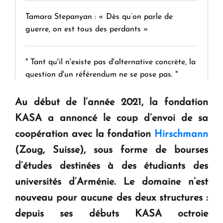
Tamara Stepanyan : « Dès qu’on parle de
guerre, on est tous des perdants »
" Tant qu'il n'existe pas d'alternative concrète, la
question d'un référendum ne se pose pas. "
Au début de l’année 2021, la fondation
KASA : 30 ans d'audace, de résilience et d'avenir
KASA a annoncé le coup d’envoi de sa
en Arménie
coopération avec la fondation
Hirschmann
(Zoug, Suisse), sous forme de bourses
Le premier hôtel Hyatt Regency d'Arménie
d’études destinées à des étudiants des
ouvrira ses portes à Dilijan
universités d’Arménie. Le domaine n’est
nouveau pour aucune des deux structures :
depuis ses débuts KASA octroie